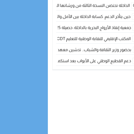
الداخلة تحتضن النسخة الثالثة من ورشاتها الدولية: تكوين متخصص في التراث الأر
حين يتأخر الدعم: كسابة الداخلة بين الأمل والقلق ؟
جمعية إنقاذ الأرواح البحرية بالداخلة: حصيلة 2025 بين مهام الإنقاذ ومشروع “دار البحار”
المكتب الإقليمي للنقابة الوطنية للتعليم CDT يجتمع مع المدير الإقليمي لمناقشة ملفات جوهرية لنساء ورجال التعليم
بحضور وزير الثقافة والشباب.. تدشين معهد الموسيقى والفنون الكوريغرافية بالداخلة بغلا
دعم القطيع الوطني على الأبواب بعد استكمال الترقيم… الفلاحة المغربية نحو 
نساء الداخلة بين التهميش الاقتصادي والاجتماعي… في المؤسسات الإنتاجية البح
طائرات “لارام” تغيّر مسارها نحو الداخلة بسبب الغبار الكثيف
“مجلس جهة الداخلة وادي الذهب يسلم سيارة إسعاف لدعم مهنيي الصيد التقل
الخطاط ينجا يعطي شارة الانطلاقة… وآسفي تحصد جائزة دوري الكرة الحديدية با
أخنوش يحدد أربع أولويات لمشروع قانون المالية 2026 لمرحلة جديدة من النمو والعدالة الاجتماعية
اجتماع أمني رفيع المستوى: استراتيجية استباقية لتعزيز أمن المملكة