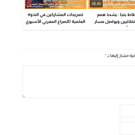
08:40
20:20
اط ينجا : يشحذ همم
تصريحات المشاركين في الندوة
قلاليين ويواصل مسار
العلمية (الصراع المغربي الأسيوي
 والتأطير لإنجاح التظاهرة
على مقاليد السلطان العالمي)
 لذكرى المسيرة الخضراء
مية مشار إليها بـ
*