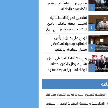
يحظى بزيارة تهنئة من مدير
2
الأكاديمية بالداخلة
تفاصيل الدورة الاستثنائية
لمجلس جهة الداخلة – وادي
3
الذهب بخصوص برنامج قرى
الصيد
الوالي علي خليل يترأس
احتفالية رسمية تستحضر
4
مسار المبادرة الوطنية
للتنمية البشرية
والي جهة الداخلة “علي خليل”
يشارك رجال الأمن لحظة
5
الوفاء لمسيرة سبعة عقود
من التضحيات
مرشحة للهجرة السرية تواجه القضاء بعد نشر معطيات مضللة
الأكاديمية والعصبة الجهوية توحدان الجهود لتطوير الممارسة الكروية بجهة الد