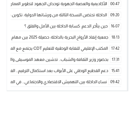
الأكاديمية والعصبة الجهوية توحدان الجهود لتطوير الممارسة الك
00:47
الداخلة تحتضن النسخة الثالثة من ورشاتها الدولية: تكوين متخصص 
09:20
حين يتأخر الدعم: كسابة الداخلة بين الأمل والقلق ؟
16:07
جمعية إنقاذ الأرواح البحرية بالداخلة: حصيلة 2025 بين مهام الإنقاذ ومشروع “دار البحار”
18:13
المكتب الإقليمي للنقابة الوطنية للتعليم CDT يجتمع مع المدير الإقليمي لمناقشة ملفات جوهرية لنساء ورجال التعليم
17:42
بحضور وزير الثقافة والشباب.. تدشين معهد الموسيقى والفنون الكوريغرافي
17:31
دعم القطيع الوطني على الأبواب بعد استكمال الترقيم… الفلاحة 
15:41
نساء الداخلة بين التهميش الاقتصادي والاجتماعي… في المؤسسات ا
09:42
طائرات “لارام” تغيّر مسارها نحو الداخلة بسبب الغبار الكثيف
11:28
“مجلس جهة الداخلة وادي الذهب يسلم سيارة إسعاف لدعم مهنيي
15:51
الخطاط ينجا يعطي شارة الانطلاقة… وآسفي تحصد جائزة دوري الكر
22:08
أخنوش يحدد أربع أولويات لمشروع قانون المالية 2026 لمرحلة جديدة من النمو والعدالة الاجتماعية
20:25