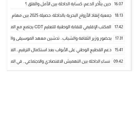
حين يتأخر الدعم: كسابة الداخلة بين الأمل والقلق ؟
16:07
جمعية إنقاذ الأرواح البحرية بالداخلة: حصيلة 2025 بين مهام الإنقاذ ومشروع “دار البحار”
18:13
المكتب الإقليمي للنقابة الوطنية للتعليم CDT يجتمع مع المدير الإقليمي لمناقشة ملفات جوهرية لنساء ورجال التعليم
17:42
بحضور وزير الثقافة والشباب.. تدشين معهد الموسيقى والفنون الكوريغرافي
17:31
دعم القطيع الوطني على الأبواب بعد استكمال الترقيم… الفلاحة 
15:41
نساء الداخلة بين التهميش الاقتصادي والاجتماعي… في المؤسسات ا
09:42
طائرات “لارام” تغيّر مسارها نحو الداخلة بسبب الغبار الكثيف
11:28
“مجلس جهة الداخلة وادي الذهب يسلم سيارة إسعاف لدعم مهنيي
15:51
الخطاط ينجا يعطي شارة الانطلاقة… وآسفي تحصد جائزة دوري الكر
22:08
أخنوش يحدد أربع أولويات لمشروع قانون المالية 2026 لمرحلة جديدة من النمو والعدالة الاجتماعية
20:25
اجتماع أمني رفيع المستوى: استراتيجية استباقية لتعزيز أمن المملك
14:43
في ذكرى عيد العرش.. الخطاط ينجا يُشيد بالإشعاع التنموي للأقالي
20:20