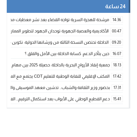
24 ساعة
مرشحة للهجرة السرية تواجه القضاء بعد نشر معطيات مضللة
14:36
الأكاديمية والعصبة الجهوية توحدان الجهود لتطوير الممارسة الك
00:47
الداخلة تحتضن النسخة الثالثة من ورشاتها الدولية: تكوين متخصص 
09:20
حين يتأخر الدعم: كسابة الداخلة بين الأمل والقلق ؟
16:07
جمعية إنقاذ الأرواح البحرية بالداخلة: حصيلة 2025 بين مهام الإنقاذ ومشروع “دار البحار”
18:13
المكتب الإقليمي للنقابة الوطنية للتعليم CDT يجتمع مع المدير الإقليمي لمناقشة ملفات جوهرية لنساء ورجال التعليم
17:42
بحضور وزير الثقافة والشباب.. تدشين معهد الموسيقى والفنون الكوريغرافي
17:31
دعم القطيع الوطني على الأبواب بعد استكمال الترقيم… الفلاحة 
15:41
نساء الداخلة بين التهميش الاقتصادي والاجتماعي… في المؤسسات ا
09:42
طائرات “لارام” تغيّر مسارها نحو الداخلة بسبب الغبار الكثيف
11:28
“مجلس جهة الداخلة وادي الذهب يسلم سيارة إسعاف لدعم مهنيي
15:51