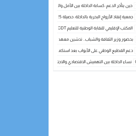
حين يتأخر الدعم: كسابة الداخلة بين الأمل والقلق ؟
جمعية إنقاذ الأرواح البحرية بالداخلة: حصيلة 2025 بين مهام الإنقاذ ومشروع “دار البحار”
المكتب الإقليمي للنقابة الوطنية للتعليم CDT يجتمع مع المدير الإقليمي لمناقشة ملفات جوهرية لنساء ورجال التعليم
بحضور وزير الثقافة والشباب.. تدشين معهد الموسيقى والفنون الكوريغرافية بالداخلة بغلا
دعم القطيع الوطني على الأبواب بعد استكمال الترقيم… الفلاحة المغربية نحو 
نساء الداخلة بين التهميش الاقتصادي والاجتماعي… في المؤسسات الإنتاجية البح
طائرات “لارام” تغيّر مسارها نحو الداخلة بسبب الغبار الكثيف
“مجلس جهة الداخلة وادي الذهب يسلم سيارة إسعاف لدعم مهنيي الصيد التقل
الخطاط ينجا يعطي شارة الانطلاقة… وآسفي تحصد جائزة دوري الكرة الحديدية با
أخنوش يحدد أربع أولويات لمشروع قانون المالية 2026 لمرحلة جديدة من النمو والعدالة الاجتماعية
اجتماع أمني رفيع المستوى: استراتيجية استباقية لتعزيز أمن المملكة
في ذكرى عيد العرش.. الخطاط ينجا يُشيد بالإشعاع التنموي للأقاليم الجنوبية بف