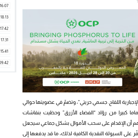
16:07
18:13
17:42
17:31
15:41
09:42
11:28
15:51
22:08
إجبارية اللقاح. جسمي حريتي”، وتضمّ في عضويتها حوالي
20:25
اما كبيرا من روّاد “الفضاء الأزرق” وحظيت بنقاشات
14:43
منهم أن الإقدام على سحب الأموال بشكل جماعي سيجعل
20:20
وفّر على السيولة النقدية الكافية لذلك، ما قد يدفعها إلى