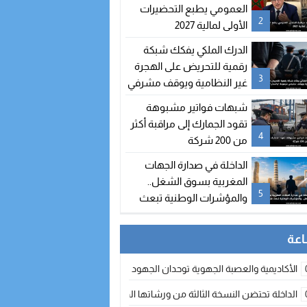
العمومي يطبع التحضيرات
2
الأولى لمالية 2027
الدرك الملكي يفكك شبكة
رقمية للتحريض على الهجرة
3
غير النظامية ويوقف مشرفي
مجموعة “واتساب” بالفنيدق
شبهات فواتير مشبوهة
تقود الجمارك إلى مراقبة أكثر
4
من 200 شركة
الداخلة في صدارة الجهات
المغربية بسوق الشغل..
5
والمؤشرات الوطنية تبعث
على التفاؤل
الأكاديمية والعصبة الجهوية توحدان الجهود لتطوير الممارسة الكروية بجهة الد
الداخلة تحتضن النسخة الثالثة من ورشاتها الدولية: تكوين متخصص في التراث الأر