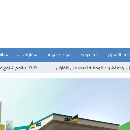
أخبار الصحراء
أخبار دولية
صوت و صورة
مختارات
مقالا
طنية تبعث على التفاؤل
19:39
برنامج شتوي غير مسبوق لـ”رايان إي