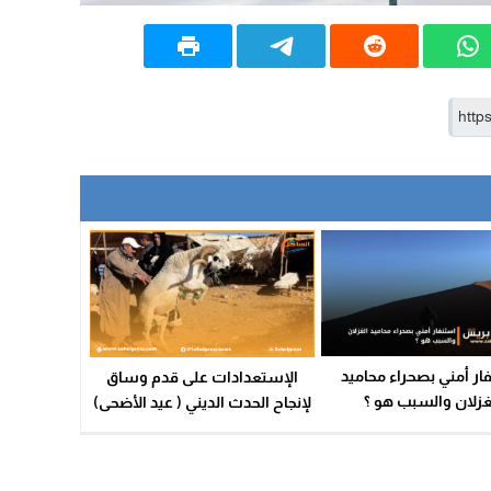
ار أمني بصحراء محاميد
الإستعدادات على قدم وساق
غزلان والسبب هو ؟
لإنجاح الحدث الديني ( عيد الأضحى)