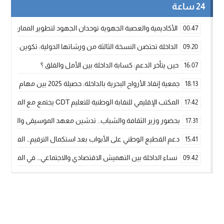
24 ساعة
الأكاديمية والعصبة الجهوية توحدان الجهود لتطوير الممارسة الك
00:47
الداخلة تحتضن النسخة الثالثة من ورشاتها الدولية: تكوين متخصص 
09:20
حين يتأخر الدعم: كسابة الداخلة بين الأمل والقلق ؟
16:07
جمعية إنقاذ الأرواح البحرية بالداخلة: حصيلة 2025 بين مهام الإنقاذ ومشروع “دار البحار”
18:13
المكتب الإقليمي للنقابة الوطنية للتعليم CDT يجتمع مع المدير الإقليمي لمناقشة ملفات جوهرية لنساء ورجال التعليم
17:42
بحضور وزير الثقافة والشباب.. تدشين معهد الموسيقى والفنون الكوريغرافي
17:31
دعم القطيع الوطني على الأبواب بعد استكمال الترقيم… الفلاحة 
15:41
نساء الداخلة بين التهميش الاقتصادي والاجتماعي… في المؤسسات ا
09:42
طائرات “لارام” تغيّر مسارها نحو الداخلة بسبب الغبار الكثيف
11:28
“مجلس جهة الداخلة وادي الذهب يسلم سيارة إسعاف لدعم مهنيي
15:51
الخطاط ينجا يعطي شارة الانطلاقة… وآسفي تحصد جائزة دوري الكر
22:08