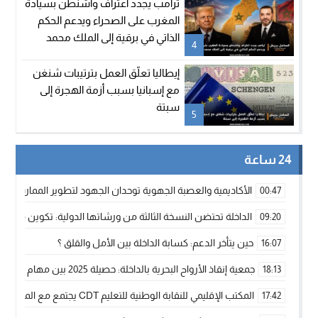
ترامب يجدد اعتراف واشنطن بسيادة
المغرب على الصحراء ويدعم الحكم
الذاتي في برقية إلى الملك محمد
4
السادس
إيطاليا تعلّق العمل بترتيبات شنغن
مع إسبانيا بسبب أزمة الهجرة إلى
سبتة
5
24 ساعة
الأكاديمية والعصبة الجهوية توحدان الجهود لتطوير الممارسة الك
00:47
الداخلة تحتضن النسخة الثالثة من ورشاتها الدولية: تكوين متخصص 
09:20
حين يتأخر الدعم: كسابة الداخلة بين الأمل والقلق ؟
16:07
جمعية إنقاذ الأرواح البحرية بالداخلة: حصيلة 2025 بين مهام الإنقاذ ومشروع “دار البحار”
18:13
المكتب الإقليمي للنقابة الوطنية للتعليم CDT يجتمع مع المدير الإقليمي لمناقشة ملفات جوهرية لنساء ورجال التعليم
17:42