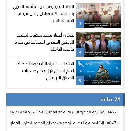
التحاقات جديدة تهز المشهد الحزبي
بالداخلة.. الاستقلال يدخل مرحلة
الاستقطاب
3
عثمان أعمار يشيد بجهود المكتب
الوطني المغربي للسياحة في تعزيز
جاذبية الداخلة
4
الانتخابات البرلمانية بجهة الداخلة..
اسم نسائي بارز يدخل حسابات
السباق البرلماني
5
24 ساعة
مرشحة للهجرة السرية تواجه القضاء بعد نشر معطيات مضللة
14:36
الأكاديمية والعصبة الجهوية توحدان الجهود لتطوير الممارسة الك
00:47