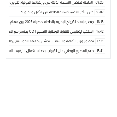
الداخلة تحتضن النسخة الثالثة من ورشاتها الدولية: تكوين متخصص 
09:20
حين يتأخر الدعم: كسابة الداخلة بين الأمل والقلق ؟
16:07
جمعية إنقاذ الأرواح البحرية بالداخلة: حصيلة 2025 بين مهام الإنقاذ ومشروع “دار البحار”
18:13
المكتب الإقليمي للنقابة الوطنية للتعليم CDT يجتمع مع المدير الإقليمي لمناقشة ملفات جوهرية لنساء ورجال التعليم
17:42
بحضور وزير الثقافة والشباب.. تدشين معهد الموسيقى والفنون الكوريغرافي
17:31
دعم القطيع الوطني على الأبواب بعد استكمال الترقيم… الفلاحة 
15:41
نساء الداخلة بين التهميش الاقتصادي والاجتماعي… في المؤسسات ا
09:42
طائرات “لارام” تغيّر مسارها نحو الداخلة بسبب الغبار الكثيف
11:28
“مجلس جهة الداخلة وادي الذهب يسلم سيارة إسعاف لدعم مهنيي
15:51
الخطاط ينجا يعطي شارة الانطلاقة… وآسفي تحصد جائزة دوري الكر
22:08
أخنوش يحدد أربع أولويات لمشروع قانون المالية 2026 لمرحلة جديدة من النمو والعدالة الاجتماعية
20:25
اجتماع أمني رفيع المستوى: استراتيجية استباقية لتعزيز أمن المملك
14:43