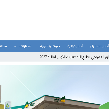
أخبار الصحراء
أخبار دولية
صوت و صورة
مختارات
مقالا
ق العمومي يطبع التحضيرات الأولى لمالية 2027
 شبكة رقمية للتحريض على الهجرة غير النظامية ويوقف مشرفي مجموعة “
 تقود الجمارك إلى مراقبة أكثر من 200 شركة
الوطني.. اعتماد دولي يعزز مكانة الشرطة العلمية المغربية
 مبحوثا عنه وطنيا بموجب سبع مذكرات بحث
فضح غياب صيدليات الحراسة: حياة المرضى ليست مجالا للاستهتار