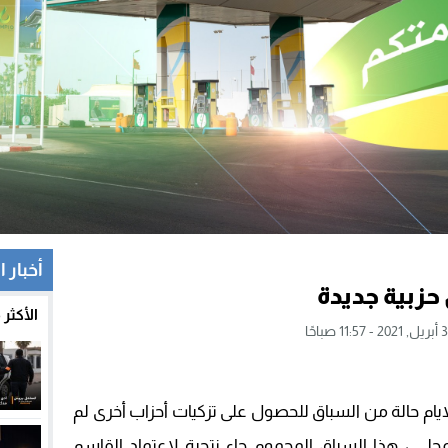
يحل بمقر المينورسو في العيون قبل جلسة مجلس الأمن
الجهات المغربية بسوق الشغل.. والمؤشرات الوطنية تبعث على التفاؤل
. أمبارك حمية ينفي اشتراطه عضوية اللجنة التنفيذية
ي الذهب.. الأصالة والمعاصرة يواصل التمدد ورئيسا جماعتين في طريقهما لل
أخبار ا
حزبية جديدة
الأكثر
ام حالة من السباق للحصول على تزكيات أحزاب أخرى لم
 ، هذا السباق المحموم جاء نتجية لإعتماد القاسم