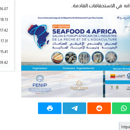
انه في الاستحقاقات القادمة..
16:07
18:13
17:42
17:31
15:41
09:42
11:28
15:51
22:08
20:25
14:43
20:20