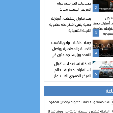
صيدليات الحراسة: حياة
2
المرضى ليست مجالا
للاستهتار
بعد تداول إشاعات.. أمبارك
حمية ينفي اشتراطه عضوية
اللجنة التنفيذية
3
جهة الداخلة – وادي الذهب..
الأصالة والمعاصرة يواصل
4
التمدد ورئيسا جماعتين في
طريقهما للالتحاق بالحزب
الداخلة تستعد لاستقبال
استثمارات مغاربة العالم..
5
المركز الجهوي للاستثمار
يطلق النسخة الثانية من
أسبوع الاستثمار
الأكاديمية والعصبة الجهوية توحدان الجهود لتطوير الممارسة الكروية بجهة الد
الداخلة تحتضن النسخة الثالثة من ورشاتها الدولية: تكوين متخصص في التراث الأر