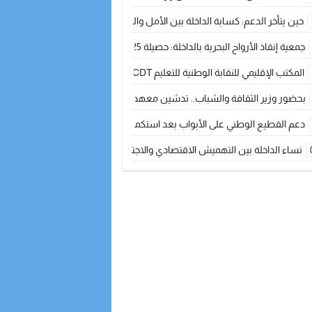
حين يتأخر الدعم: كسابة الداخلة بين الأمل والقلق ؟
جمعية إنقاذ الأرواح البحرية بالداخلة: حصيلة 2025 بين مهام الإنقاذ ومشروع “دار البحار”
المكتب الإقليمي للنقابة الوطنية للتعليم CDT يجتمع مع المدير الإقليمي لمناقشة ملفات جوهرية لنساء ورجال التعليم
بحضور وزير الثقافة والشباب.. تدشين معهد الموسيقى والفنون الكوريغرافية بالداخلة بغلا
دعم القطيع الوطني على الأبواب بعد استكمال الترقيم… الفلاحة المغربية نحو 
نساء الداخلة بين التهميش الاقتصادي والاجتماعي… في المؤسسات الإنتاجية البح
طائرات “لارام” تغيّر مسارها نحو الداخلة بسبب الغبار الكثيف
“مجلس جهة الداخلة وادي الذهب يسلم سيارة إسعاف لدعم مهنيي الصيد التقل
الخطاط ينجا يعطي شارة الانطلاقة… وآسفي تحصد جائزة دوري الكرة الحديدية با
أخنوش يحدد أربع أولويات لمشروع قانون المالية 2026 لمرحلة جديدة من النمو والعدالة الاجتماعية
اجتماع أمني رفيع المستوى: استراتيجية استباقية لتعزيز أمن المملكة
في ذكرى عيد العرش.. الخطاط ينجا يُشيد بالإشعاع التنموي للأقاليم الجنوبية بف