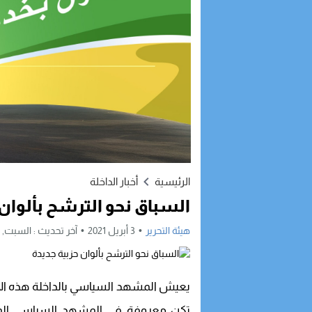
12:03
وفد أمريكي رفيع 
09:51
الداخلة في صدارة 
23:54
بعد تداول إشاعات.
20:46
جهة الداخلة – واد
الرئيسية
أخبار الداخلة
السباق نحو الترشح بألوان 
هيئة التحرير
3 أبريل 2021
آخر تحديث :
السبت, 3 أبريل, 2021 - 11:57 صباحًا
يعيش المشهد السياسي بالداخلة هذه الاي
تكن معروفة في المشهد السياسي المحلي