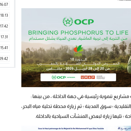
16:07
18:13
17:42
17:31
15:41
09:42
11:28
15:51
22:08
مشاريع تنموية رئيسية في جهة الداخلة ، من بينها :
20:25
تقليدية ؛ سوق المدينة ؛ ثم زيارة محطة تحلية مياه البحر،
14:43
 ؛ تليها زيارة لبعض المنشآت السياحية بالداخلة.
20:20