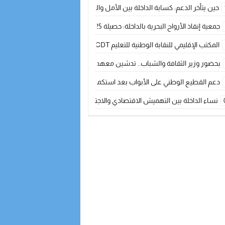
حين يتأخر الدعم: كسابة الداخلة بين الأمل والقلق ؟
جمعية إنقاذ الأرواح البحرية بالداخلة: حصيلة 2025 بين مهام الإنقاذ ومشروع “دار البحار”
المكتب الإقليمي للنقابة الوطنية للتعليم CDT يجتمع مع المدير الإقليمي لمناقشة ملفات جوهرية لنساء ورجال التعليم
بحضور وزير الثقافة والشباب.. تدشين معهد الموسيقى والفنون الكوريغرافية بالداخلة بغلا
دعم القطيع الوطني على الأبواب بعد استكمال الترقيم… الفلاحة المغربية نحو 
نساء الداخلة بين التهميش الاقتصادي والاجتماعي… في المؤسسات الإنتاجية البح
طائرات “لارام” تغيّر مسارها نحو الداخلة بسبب الغبار الكثيف
“مجلس جهة الداخلة وادي الذهب يسلم سيارة إسعاف لدعم مهنيي الصيد التقل
الخطاط ينجا يعطي شارة الانطلاقة… وآسفي تحصد جائزة دوري الكرة الحديدية با
أخنوش يحدد أربع أولويات لمشروع قانون المالية 2026 لمرحلة جديدة من النمو والعدالة الاجتماعية
اجتماع أمني رفيع المستوى: استراتيجية استباقية لتعزيز أمن المملكة
في ذكرى عيد العرش.. الخطاط ينجا يُشيد بالإشعاع التنموي للأقاليم الجنوبية بف