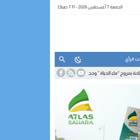
الجمعة 7 أغسطس 2026 - 7:11 صباحًا
ت الرأي
الحياة ” وحجز معدات للتقطير
19:39
برنامج شتوي غير مسبوق لـ”رايان إير” ي