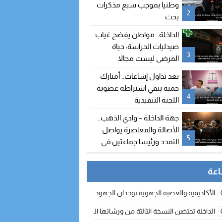
وطنيا بموجب سبع مذكرات
2
بحث
الداخلة.. مواطن يفضح غياب
صيدليات الحراسة: حياة
3
المرضى ليست مجالا
للاستهتار
بعد تداول إشاعات.. أمبارك
حمية ينفي اشتراطه عضوية
4
اللجنة التنفيذية
جهة الداخلة – وادي الذهب..
الأصالة والمعاصرة يواصل
5
التمدد ورئيسا جماعتين في
طريقهما للالتحاق بالحزب
الأكاديمية والعصبة الجهوية توحدان الجهود لتطوير الممارسة الكروية بجهة الد
الداخلة تحتضن النسخة الثالثة من ورشاتها الدولية: تكوين متخصص في التراث الأر