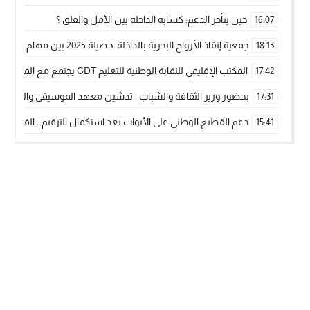
حين يتأخر الدعم: كسابة الداخلة بين الأمل والقلق ؟
16:07
جمعية إنقاذ الأرواح البحرية بالداخلة: حصيلة 2025 بين مهام الإنقاذ ومشروع “دار البحار”
18:13
المكتب الإقليمي للنقابة الوطنية للتعليم CDT يجتمع مع المدير الإقليمي لمناقشة ملفات جوهرية لنساء ورجال التعليم
17:42
بحضور وزير الثقافة والشباب.. تدشين معهد الموسيقى والفنون الكوريغرافي
17:31
دعم القطيع الوطني على الأبواب بعد استكمال الترقيم… الفلاحة 
15:41
نساء الداخلة بين التهميش الاقتصادي والاجتماعي… في المؤسسات ا
09:42
طائرات “لارام” تغيّر مسارها نحو الداخلة بسبب الغبار الكثيف
11:28
“مجلس جهة الداخلة وادي الذهب يسلم سيارة إسعاف لدعم مهنيي
15:51
الخطاط ينجا يعطي شارة الانطلاقة… وآسفي تحصد جائزة دوري الكر
22:08
أخنوش يحدد أربع أولويات لمشروع قانون المالية 2026 لمرحلة جديدة من النمو والعدالة الاجتماعية
20:25
اجتماع أمني رفيع المستوى: استراتيجية استباقية لتعزيز أمن المملك
14:43
في ذكرى عيد العرش.. الخطاط ينجا يُشيد بالإشعاع التنموي للأقالي
20:20