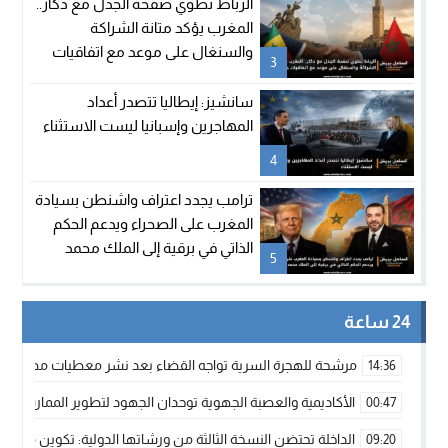
الرباط تطوي صفحة الجدل مع دكار..
المغرب يؤكد متانة الشراكة
والسنغال على موعد مع اتفاقيات
3
جديدة
سانشيز: إيطاليا تتصدر أعداد
المهاجرين وإسبانيا ليست الاستثناء
4
ترامب يجدد اعتراف واشنطن بسيادة
المغرب على الصحراء ويدعم الحكم
الذاتي في برقية إلى الملك محمد
5
السادس
24 ساعة
مرشحة للهجرة السرية تواجه القضاء بعد نشر معطيات مضللة
14:36
الأكاديمية والعصبة الجهوية توحدان الجهود لتطوير الممارسة الك
00:47
الداخلة تحتضن النسخة الثالثة من ورشاتها الدولية: تكوين متخصص 
09:20