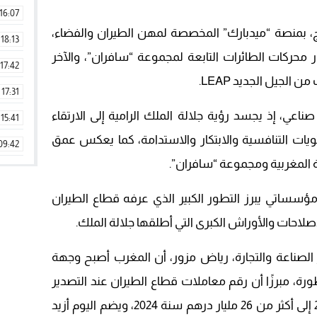
16:07
 بمنصة “ميدبارك” المخصصة لمهن الطيران والفضاء،
18:13
 محركات الطائرات التابعة لمجموعة “سافران”، والآخر
17:42
لجيل الجديد LEAP.
17:31
اعي، إذ يجسد رؤية جلالة الملك الرامية إلى الارتقاء
15:41
ويات التنافسية والابتكار والاستدامة، كما يعكس عمق
09:42
كة المغربية ومجموعة “سافران”.
11:28
15:51
اتي يبرز التطور الكبير الذي عرفه قطاع الطيران
صلاحات والأوراش الكبرى التي أطلقها جلالة الملك.
22:08
20:25
ر الصناعة والتجارة، رياض مزور، أن المغرب أصبح وجهة
14:43
رة، مبرزًا أن رقم معاملات قطاع الطيران عند التصدير
20:20
ارتفع من أقل من مليار درهم سنة 2004 إلى أكثر من 26 مليار درهم سنة 2024، ويضم اليوم أزيد