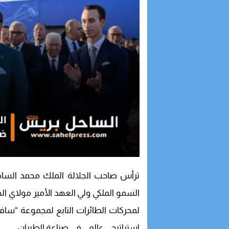
ترأس صاحب الجلالة الملك محمد السادس،
السمو الملكي ولي العهد الأمير مولاي ا
لمحركات الطائرات التابع لمجموعة “س
استراتيجي عالمي في صناعة الطيران.