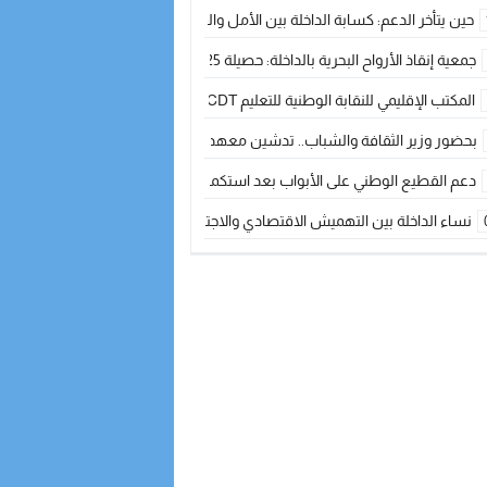
حين يتأخر الدعم: كسابة الداخلة بين الأمل والقلق ؟
جمعية إنقاذ الأرواح البحرية بالداخلة: حصيلة 2025 بين مهام الإنقاذ ومشروع “دار البحار”
المكتب الإقليمي للنقابة الوطنية للتعليم CDT يجتمع مع المدير الإقليمي لمناقشة ملفات جوهرية لنساء ورجال التعليم
بحضور وزير الثقافة والشباب.. تدشين معهد الموسيقى والفنون الكوريغرافية بالداخلة بغلا
دعم القطيع الوطني على الأبواب بعد استكمال الترقيم… الفلاحة المغربية نحو 
نساء الداخلة بين التهميش الاقتصادي والاجتماعي… في المؤسسات الإنتاجية البح
طائرات “لارام” تغيّر مسارها نحو الداخلة بسبب الغبار الكثيف
“مجلس جهة الداخلة وادي الذهب يسلم سيارة إسعاف لدعم مهنيي الصيد التقل
الخطاط ينجا يعطي شارة الانطلاقة… وآسفي تحصد جائزة دوري الكرة الحديدية با
أخنوش يحدد أربع أولويات لمشروع قانون المالية 2026 لمرحلة جديدة من النمو والعدالة الاجتماعية
اجتماع أمني رفيع المستوى: استراتيجية استباقية لتعزيز أمن المملكة
في ذكرى عيد العرش.. الخطاط ينجا يُشيد بالإشعاع التنموي للأقاليم الجنوبية بف