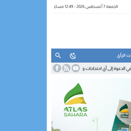
الجمعة 7 أغسطس 2026 - 12:49 مساءً
ت الرأي
11:18
السكوري يوضح مصير القانون 24.19.. والنقابات تن