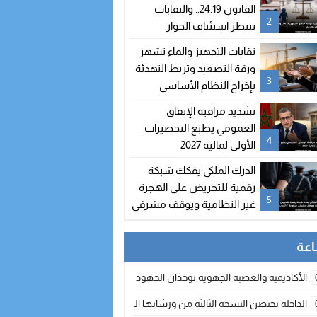
القانون 24.19.. والنقابات
2
تنتظر استئناف الحوار
نقابات التجهيز والماء تشهر
ورقة التصعيد وتربط التهدئة
3
بإخراج النظام الأساسي
تشديد مراقبة الإنفاق
العمومي يطبع التحضيرات
4
الأولى لمالية 2027
الدرك الملكي يفكك شبكة
رقمية للتحريض على الهجرة
5
غير النظامية ويوقف مشرفي
مجموعة “واتساب” بالفنيدق
الأكاديمية والعصبة الجهوية توحدان الجهود لتطوير الممارسة الكروية بجهة الد
الداخلة تحتضن النسخة الثالثة من ورشاتها الدولية: تكوين متخصص في التراث الأر