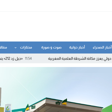
أخبار الصحراء
أخبار دولية
صوت و صورة
مختارات
مقالا
الشرطة العلمية المغربية
11:54
«جيل زد 212» ينفي الدعوة إلى أي احتجاجات ويحذر من بلاغات ومنشورات مفبركة