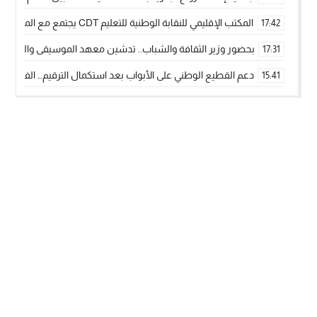
المكتب الإقليمي للنقابة الوطنية للتعليم CDT يجتمع مع المدير الإقليمي لمناقشة ملفات جوهرية لنساء ورجال التعليم
17:42
بحضور وزير الثقافة والشباب.. تدشين معهد الموسيقى والفنون الكوريغرافي
17:31
دعم القطيع الوطني على الأبواب بعد استكمال الترقيم… الفلاحة 
15:41
نساء الداخلة بين التهميش الاقتصادي والاجتماعي… في المؤسسات ا
09:42
طائرات “لارام” تغيّر مسارها نحو الداخلة بسبب الغبار الكثيف
11:28
“مجلس جهة الداخلة وادي الذهب يسلم سيارة إسعاف لدعم مهنيي
15:51
الخطاط ينجا يعطي شارة الانطلاقة… وآسفي تحصد جائزة دوري الكر
22:08
أخنوش يحدد أربع أولويات لمشروع قانون المالية 2026 لمرحلة جديدة من النمو والعدالة الاجتماعية
20:25
اجتماع أمني رفيع المستوى: استراتيجية استباقية لتعزيز أمن المملك
14:43
في ذكرى عيد العرش.. الخطاط ينجا يُشيد بالإشعاع التنموي للأقالي
20:20
جريدة الساحل بريس
© 2026 جميع الحقوق محفوظة.