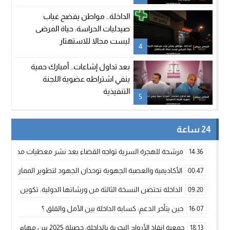
الداخلة.. مواطن يفضح غياب
صيدليات الحراسة: حياة المرضى
ليست مجالا للاستهتار
4
بعد تداول إشاعات.. أمبارك حمية
ينفي اشتراطه عضوية اللجنة
التنفيذية
5
24 ساعة
مرشحة للهجرة السرية تواجه القضاء بعد نشر معطيات مضللة
14:36
الأكاديمية والعصبة الجهوية توحدان الجهود لتطوير الممارسة الك
00:47
الداخلة تحتضن النسخة الثالثة من ورشاتها الدولية: تكوين متخصص 
09:20
حين يتأخر الدعم: كسابة الداخلة بين الأمل والقلق ؟
16:07
جمعية إنقاذ الأرواح البحرية بالداخلة: حصيلة 2025 بين مهام الإنقاذ ومشروع “دار البحار”
18:13