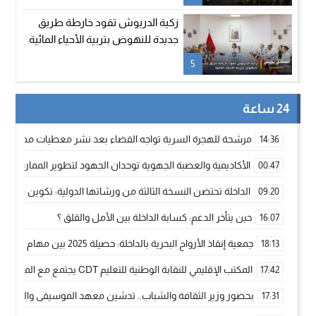
زكية الدريوش تقود خارطة طريق
جديدة للنهوض بتربية الأحياء المائية
5
24 ساعة
مرشحة للهجرة السرية تواجه القضاء بعد نشر معطيات مضللة
14:36
الأكاديمية والعصبة الجهوية توحدان الجهود لتطوير الممارسة الك
00:47
الداخلة تحتضن النسخة الثالثة من ورشاتها الدولية: تكوين متخصص 
09:20
حين يتأخر الدعم: كسابة الداخلة بين الأمل والقلق ؟
16:07
جمعية إنقاذ الأرواح البحرية بالداخلة: حصيلة 2025 بين مهام الإنقاذ ومشروع “دار البحار”
18:13
المكتب الإقليمي للنقابة الوطنية للتعليم CDT يجتمع مع المدير الإقليمي لمناقشة ملفات جوهرية لنساء ورجال التعليم
17:42
بحضور وزير الثقافة والشباب.. تدشين معهد الموسيقى والفنون الكوريغرافي
17:31