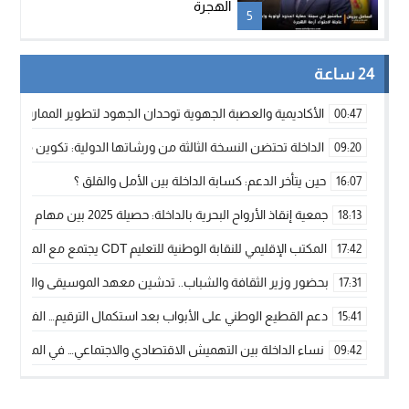
الهجرة
5
24 ساعة
الأكاديمية والعصبة الجهوية توحدان الجهود لتطوير الممارسة الك
00:47
الداخلة تحتضن النسخة الثالثة من ورشاتها الدولية: تكوين متخصص 
09:20
حين يتأخر الدعم: كسابة الداخلة بين الأمل والقلق ؟
16:07
جمعية إنقاذ الأرواح البحرية بالداخلة: حصيلة 2025 بين مهام الإنقاذ ومشروع “دار البحار”
18:13
المكتب الإقليمي للنقابة الوطنية للتعليم CDT يجتمع مع المدير الإقليمي لمناقشة ملفات جوهرية لنساء ورجال التعليم
17:42
بحضور وزير الثقافة والشباب.. تدشين معهد الموسيقى والفنون الكوريغرافي
17:31
دعم القطيع الوطني على الأبواب بعد استكمال الترقيم… الفلاحة 
15:41
نساء الداخلة بين التهميش الاقتصادي والاجتماعي… في المؤسسات ا
09:42
طائرات “لارام” تغيّر مسارها نحو الداخلة بسبب الغبار الكثيف
11:28