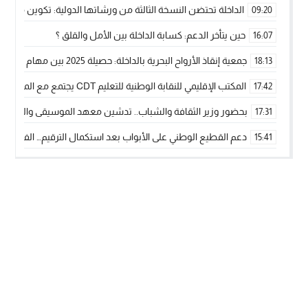
الداخلة تحتضن النسخة الثالثة من ورشاتها الدولية: تكوين متخصص 
09:20
حين يتأخر الدعم: كسابة الداخلة بين الأمل والقلق ؟
16:07
جمعية إنقاذ الأرواح البحرية بالداخلة: حصيلة 2025 بين مهام الإنقاذ ومشروع “دار البحار”
18:13
المكتب الإقليمي للنقابة الوطنية للتعليم CDT يجتمع مع المدير الإقليمي لمناقشة ملفات جوهرية لنساء ورجال التعليم
17:42
بحضور وزير الثقافة والشباب.. تدشين معهد الموسيقى والفنون الكوريغرافي
17:31
دعم القطيع الوطني على الأبواب بعد استكمال الترقيم… الفلاحة 
15:41
نساء الداخلة بين التهميش الاقتصادي والاجتماعي… في المؤسسات ا
09:42
طائرات “لارام” تغيّر مسارها نحو الداخلة بسبب الغبار الكثيف
11:28
“مجلس جهة الداخلة وادي الذهب يسلم سيارة إسعاف لدعم مهنيي
15:51
الخطاط ينجا يعطي شارة الانطلاقة… وآسفي تحصد جائزة دوري الكر
22:08
أخنوش يحدد أربع أولويات لمشروع قانون المالية 2026 لمرحلة جديدة من النمو والعدالة الاجتماعية
20:25
اجتماع أمني رفيع المستوى: استراتيجية استباقية لتعزيز أمن المملك
14:43