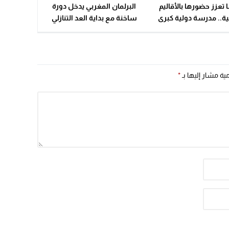
 تعزز حضورها بالأقاليم
البرلمان المغربي يدخل دورة
ية.. مدرسة دولية كبرى
ساخنة مع بداية العد التنازلي
ثقافي جديد يقتربان من
للحكومة
الافتتاح بالعيون
مية مشار إليها بـ
*