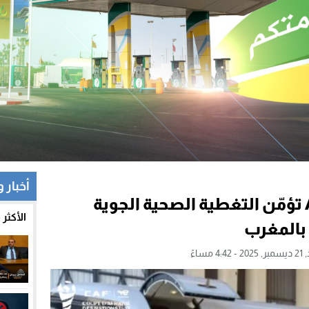
أخبار 
صحف .. Air Océan Maroc تؤمّن التغطية الصحية الجوية
الأكثر
 بالمغرب
4:4 مساءً