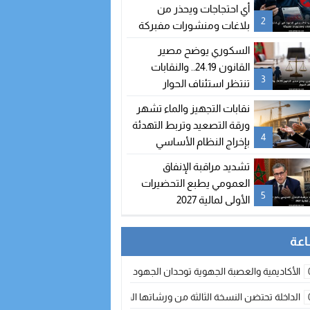
شغور مقعده
أي احتجاجات ويحذر من
2
بلاغات ومنشورات مفبركة
السكوري يوضح مصير
القانون 24.19.. والنقابات
3
تنتظر استئناف الحوار
نقابات التجهيز والماء تشهر
ورقة التصعيد وتربط التهدئة
4
بإخراج النظام الأساسي
تشديد مراقبة الإنفاق
العمومي يطبع التحضيرات
5
الأولى لمالية 2027
الأكاديمية والعصبة الجهوية توحدان الجهود لتطوير الممارسة الكروية بجهة الد
الداخلة تحتضن النسخة الثالثة من ورشاتها الدولية: تكوين متخصص في التراث الأر