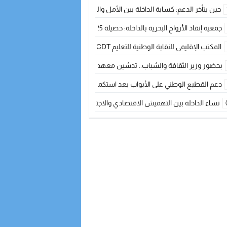
حين يتأخر الدعم: كسابة الداخلة بين الأمل والقلق ؟
جمعية إنقاذ الأرواح البحرية بالداخلة: حصيلة 2025 بين مهام الإنقاذ ومشروع “دار البحار”
المكتب الإقليمي للنقابة الوطنية للتعليم CDT يجتمع مع المدير الإقليمي لمناقشة ملفات جوهرية لنساء ورجال التعليم
بحضور وزير الثقافة والشباب.. تدشين معهد الموسيقى والفنون الكوريغرافية بالداخلة بغلا
دعم القطيع الوطني على الأبواب بعد استكمال الترقيم… الفلاحة المغربية نحو 
نساء الداخلة بين التهميش الاقتصادي والاجتماعي… في المؤسسات الإنتاجية البح
طائرات “لارام” تغيّر مسارها نحو الداخلة بسبب الغبار الكثيف
“مجلس جهة الداخلة وادي الذهب يسلم سيارة إسعاف لدعم مهنيي الصيد التقل
الخطاط ينجا يعطي شارة الانطلاقة… وآسفي تحصد جائزة دوري الكرة الحديدية با
أخنوش يحدد أربع أولويات لمشروع قانون المالية 2026 لمرحلة جديدة من النمو والعدالة الاجتماعية
اجتماع أمني رفيع المستوى: استراتيجية استباقية لتعزيز أمن المملكة
في ذكرى عيد العرش.. الخطاط ينجا يُشيد بالإشعاع التنموي للأقاليم الجنوبية بف