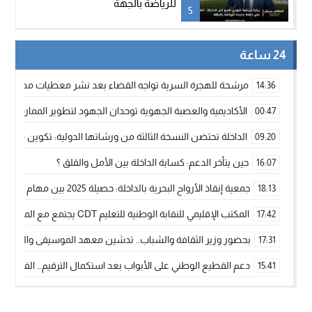
للرياضة بالجهة
5
24 ساعة
مرشحة للهجرة السرية تواجه القضاء بعد نشر معطيات مضللة
14:36
الأكاديمية والعصبة الجهوية توحدان الجهود لتطوير الممارسة الك
00:47
الداخلة تحتضن النسخة الثالثة من ورشاتها الدولية: تكوين متخصص 
09:20
حين يتأخر الدعم: كسابة الداخلة بين الأمل والقلق ؟
16:07
جمعية إنقاذ الأرواح البحرية بالداخلة: حصيلة 2025 بين مهام الإنقاذ ومشروع “دار البحار”
18:13
المكتب الإقليمي للنقابة الوطنية للتعليم CDT يجتمع مع المدير الإقليمي لمناقشة ملفات جوهرية لنساء ورجال التعليم
17:42
بحضور وزير الثقافة والشباب.. تدشين معهد الموسيقى والفنون الكوريغرافي
17:31
دعم القطيع الوطني على الأبواب بعد استكمال الترقيم… الفلاحة 
15:41
نساء الداخلة بين التهميش الاقتصادي والاجتماعي… في المؤسسات ا
09:42