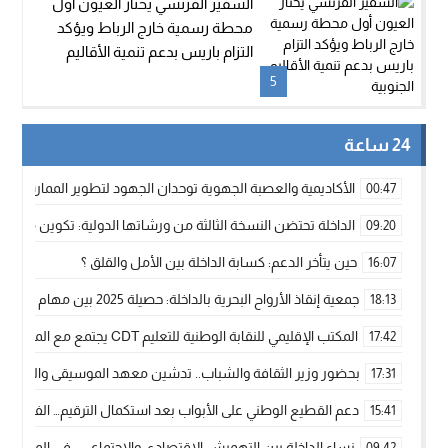
السفير الفرنسي يختار العيون أول
محطة رسمية خارج الرباط ويؤكد
التزام باريس بدعم تنمية الأقاليم
الجنوبية
5
24 ساعة
الأكاديمية والعصبة الجهوية توحدان الجهود لتطوير الممارسة الك
00:47
الداخلة تحتضن النسخة الثالثة من ورشاتها الدولية: تكوين متخصص 
09:20
حين يتأخر الدعم: كسابة الداخلة بين الأمل والقلق ؟
16:07
جمعية إنقاذ الأرواح البحرية بالداخلة: حصيلة 2025 بين مهام الإنقاذ ومشروع “دار البحار”
18:13
المكتب الإقليمي للنقابة الوطنية للتعليم CDT يجتمع مع المدير الإقليمي لمناقشة ملفات جوهرية لنساء ورجال التعليم
17:42
بحضور وزير الثقافة والشباب.. تدشين معهد الموسيقى والفنون الكوريغرافي
17:31
دعم القطيع الوطني على الأبواب بعد استكمال الترقيم… الفلاحة 
15:41
نساء الداخلة بين التهميش الاقتصادي والاجتماعي… في المؤسسات ا
09:42