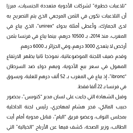
“تلاعبات خطيرة” لشركات الأدوية متعددة الجنسيات، مبرزا
أن التلاعبات تكون في الثمن المرجعي الذي يتم التصريح به
لدى الجمارك، وأعطى أمثلة بدواء “unirex”، الذي يباع في
المغرب، منذ 2014، بـ 10500 درهم، بينما يباع في فرنسا بثمن
أرخص لا يتعدى 3000 درهم، وفي الجزائر بـ 6000 درهم.
وقدم ضيف اللجنة الموضوعاتية، نموذجا ثانيا يظهر الارتفاع
المهول في سعر بيع الأدوية، ويهم دواء ضد السرطان
“ibronc”، إذ يباع في المغرب بـ 52 ألف درهم للعلبة، ويسوق
في فرنسا بـ 22 ألفا فقط.
وقبل الشهادة التي جاءت على لسان مدير “كنوبس”، بحضور
حبيب المالكي، فجر هشام لمهاجري، رئيس لجنة الداخلية
بمجلس النواب، وعضو فريق “البام”، قنابل مدوية أمام أيت
الطالب، وزير الصحة، كشف فيها عن الأرباح “الخيالية” التي