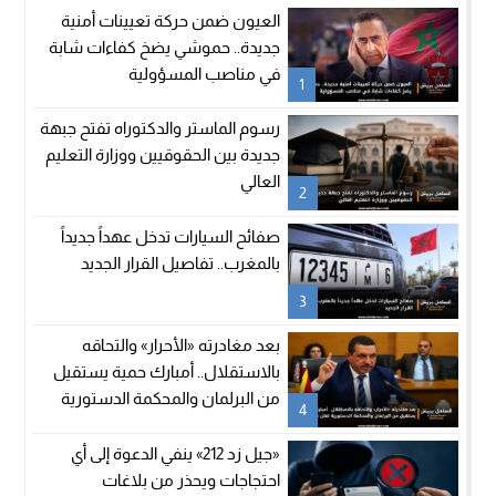
العيون ضمن حركة تعيينات أمنية
جديدة.. حموشي يضخ كفاءات شابة
في مناصب المسؤولية
1
رسوم الماستر والدكتوراه تفتح جبهة
جديدة بين الحقوقيين ووزارة التعليم
العالي
2
صفائح السيارات تدخل عهداً جديداً
بالمغرب.. تفاصيل القرار الجديد
3
بعد مغادرته «الأحرار» والتحاقه
بالاستقلال.. أمبارك حمية يستقيل
من البرلمان والمحكمة الدستورية
4
تعلن شغور مقعده
«جيل زد 212» ينفي الدعوة إلى أي
احتجاجات ويحذر من بلاغات