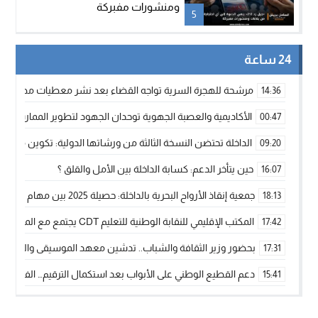
ومنشورات مفبركة
5
24 ساعة
مرشحة للهجرة السرية تواجه القضاء بعد نشر معطيات مضللة
14:36
الأكاديمية والعصبة الجهوية توحدان الجهود لتطوير الممارسة الك
00:47
الداخلة تحتضن النسخة الثالثة من ورشاتها الدولية: تكوين متخصص 
09:20
حين يتأخر الدعم: كسابة الداخلة بين الأمل والقلق ؟
16:07
جمعية إنقاذ الأرواح البحرية بالداخلة: حصيلة 2025 بين مهام الإنقاذ ومشروع “دار البحار”
18:13
المكتب الإقليمي للنقابة الوطنية للتعليم CDT يجتمع مع المدير الإقليمي لمناقشة ملفات جوهرية لنساء ورجال التعليم
17:42
بحضور وزير الثقافة والشباب.. تدشين معهد الموسيقى والفنون الكوريغرافي
17:31
دعم القطيع الوطني على الأبواب بعد استكمال الترقيم… الفلاحة 
15:41
نساء الداخلة بين التهميش الاقتصادي والاجتماعي… في المؤسسات ا
09:42