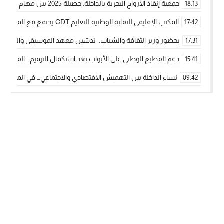
جمعية إنقاذ الأرواح البحرية بالداخلة: حصيلة 2025 بين مهام الإنقاذ ومشروع “دار البحار”
18:13
المكتب الإقليمي للنقابة الوطنية للتعليم CDT يجتمع مع المدير الإقليمي لمناقشة ملفات جوهرية لنساء ورجال التعليم
17:42
بحضور وزير الثقافة والشباب.. تدشين معهد الموسيقى والفنون الكوريغرافي
17:31
دعم القطيع الوطني على الأبواب بعد استكمال الترقيم… الفلاحة 
15:41
نساء الداخلة بين التهميش الاقتصادي والاجتماعي… في المؤسسات ا
09:42
طائرات “لارام” تغيّر مسارها نحو الداخلة بسبب الغبار الكثيف
11:28
“مجلس جهة الداخلة وادي الذهب يسلم سيارة إسعاف لدعم مهنيي
15:51
الخطاط ينجا يعطي شارة الانطلاقة… وآسفي تحصد جائزة دوري الكر
22:08
أخنوش يحدد أربع أولويات لمشروع قانون المالية 2026 لمرحلة جديدة من النمو والعدالة الاجتماعية
20:25
اجتماع أمني رفيع المستوى: استراتيجية استباقية لتعزيز أمن المملك
14:43
في ذكرى عيد العرش.. الخطاط ينجا يُشيد بالإشعاع التنموي للأقالي
20:20
🥋🔥 بطل من الداخلة يتوج بلقب عالمي في الصين ويكتب فصلاً جديد
09:19