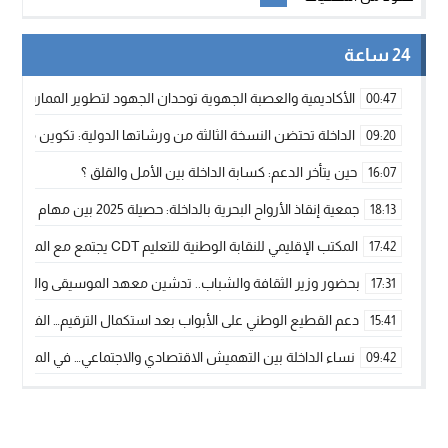
24 ساعة
الأكاديمية والعصبة الجهوية توحدان الجهود لتطوير الممارسة الك
00:47
الداخلة تحتضن النسخة الثالثة من ورشاتها الدولية: تكوين متخصص 
09:20
حين يتأخر الدعم: كسابة الداخلة بين الأمل والقلق ؟
16:07
جمعية إنقاذ الأرواح البحرية بالداخلة: حصيلة 2025 بين مهام الإنقاذ ومشروع “دار البحار”
18:13
المكتب الإقليمي للنقابة الوطنية للتعليم CDT يجتمع مع المدير الإقليمي لمناقشة ملفات جوهرية لنساء ورجال التعليم
17:42
بحضور وزير الثقافة والشباب.. تدشين معهد الموسيقى والفنون الكوريغرافي
17:31
دعم القطيع الوطني على الأبواب بعد استكمال الترقيم… الفلاحة 
15:41
نساء الداخلة بين التهميش الاقتصادي والاجتماعي… في المؤسسات ا
09:42
طائرات “لارام” تغيّر مسارها نحو الداخلة بسبب الغبار الكثيف
11:28
“مجلس جهة الداخلة وادي الذهب يسلم سيارة إسعاف لدعم مهنيي
15:51