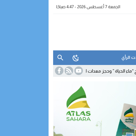
الجمعة 7 أغسطس 2026 - 4:47 صباحًا
ت الرأي
 ” وحجز معدات للتقطير
19:39
برنامج شتوي غير مسبوق لـ”رايان إير” يعزز ال