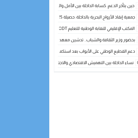
حين يتأخر الدعم: كسابة الداخلة بين الأمل والقلق ؟
جمعية إنقاذ الأرواح البحرية بالداخلة: حصيلة 2025 بين مهام الإنقاذ ومشروع “دار البحار”
المكتب الإقليمي للنقابة الوطنية للتعليم CDT يجتمع مع المدير الإقليمي لمناقشة ملفات جوهرية لنساء ورجال التعليم
بحضور وزير الثقافة والشباب.. تدشين معهد الموسيقى والفنون الكوريغرافية بالداخلة بغلا
دعم القطيع الوطني على الأبواب بعد استكمال الترقيم… الفلاحة المغربية نحو 
نساء الداخلة بين التهميش الاقتصادي والاجتماعي… في المؤسسات الإنتاجية البح
طائرات “لارام” تغيّر مسارها نحو الداخلة بسبب الغبار الكثيف
“مجلس جهة الداخلة وادي الذهب يسلم سيارة إسعاف لدعم مهنيي الصيد التقل
الخطاط ينجا يعطي شارة الانطلاقة… وآسفي تحصد جائزة دوري الكرة الحديدية با
أخنوش يحدد أربع أولويات لمشروع قانون المالية 2026 لمرحلة جديدة من النمو والعدالة الاجتماعية
اجتماع أمني رفيع المستوى: استراتيجية استباقية لتعزيز أمن المملكة
في ذكرى عيد العرش.. الخطاط ينجا يُشيد بالإشعاع التنموي للأقاليم الجنوبية بف