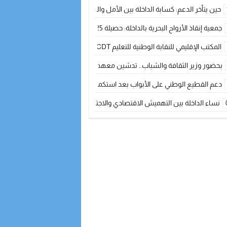
حين يتأخر الدعم: كسابة الداخلة بين الأمل والقلق ؟
جمعية إنقاذ الأرواح البحرية بالداخلة: حصيلة 2025 بين مهام الإنقاذ ومشروع “دار البحار”
المكتب الإقليمي للنقابة الوطنية للتعليم CDT يجتمع مع المدير الإقليمي لمناقشة ملفات جوهرية لنساء ورجال التعليم
بحضور وزير الثقافة والشباب.. تدشين معهد الموسيقى والفنون الكوريغرافية بالداخلة بغلا
دعم القطيع الوطني على الأبواب بعد استكمال الترقيم… الفلاحة المغربية نحو 
نساء الداخلة بين التهميش الاقتصادي والاجتماعي… في المؤسسات الإنتاجية البح
طائرات “لارام” تغيّر مسارها نحو الداخلة بسبب الغبار الكثيف
“مجلس جهة الداخلة وادي الذهب يسلم سيارة إسعاف لدعم مهنيي الصيد التقل
الخطاط ينجا يعطي شارة الانطلاقة… وآسفي تحصد جائزة دوري الكرة الحديدية با
أخنوش يحدد أربع أولويات لمشروع قانون المالية 2026 لمرحلة جديدة من النمو والعدالة الاجتماعية
اجتماع أمني رفيع المستوى: استراتيجية استباقية لتعزيز أمن المملكة
في ذكرى عيد العرش.. الخطاط ينجا يُشيد بالإشعاع التنموي للأقاليم الجنوبية بف