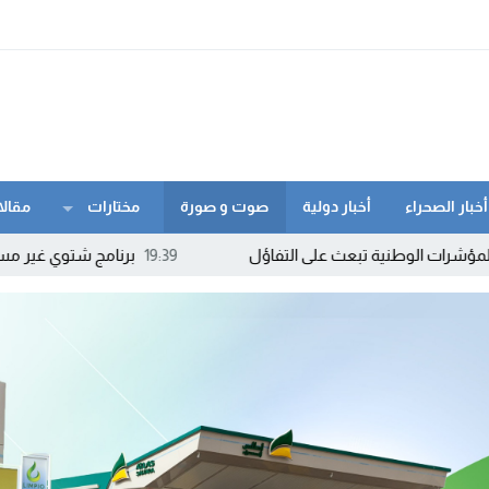
أخبار الصحراء
أخبار دولية
صوت و صورة
مختارات
مقالا
طنية تبعث على التفاؤل
19:39
برنامج شتوي غير مسبوق لـ”رايان إي