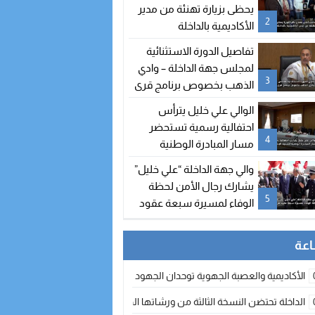
يحظى بزيارة تهنئة من مدير
2
الأكاديمية بالداخلة
تفاصيل الدورة الاستثنائية
لمجلس جهة الداخلة – وادي
3
الذهب بخصوص برنامج قرى
الصيد
الوالي علي خليل يترأس
احتفالية رسمية تستحضر
4
مسار المبادرة الوطنية
للتنمية البشرية
والي جهة الداخلة “علي خليل”
يشارك رجال الأمن لحظة
5
الوفاء لمسيرة سبعة عقود
من التضحيات
الأكاديمية والعصبة الجهوية توحدان الجهود لتطوير الممارسة الكروية بجهة الد
الداخلة تحتضن النسخة الثالثة من ورشاتها الدولية: تكوين متخصص في التراث الأر