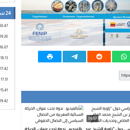
24 ساعة
00:47
09:20
16:07
18:13
17:42
17:31
15:41
09:42
11:28
09:57
15:51
سي حول “زاوية الشيخ عبد
بالفيديو.. ندوة تحت عنوان: الحركة