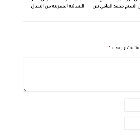
22:08
ن الشيخ محمد المامي بين
النسائية المغربية من النضال
الماضي وتحديات الحاضر “
السياسي إلى النضال الحقوقي
20:25
14:43
20:20
مية مشار إليها بـ
*
09:19