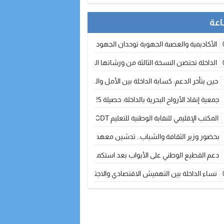
الأكاديمية والعصبة الجهوية توحدان الجهود لتطوير الممارسة الكروية بجهة الد
الداخلة تحتضن النسخة الثالثة من ورشاتها الدولية: تكوين متخصص في التراث الأر
حين يتأخر الدعم: كسابة الداخلة بين الأمل والقلق ؟
جمعية إنقاذ الأرواح البحرية بالداخلة: حصيلة 2025 بين مهام الإنقاذ ومشروع “دار البحار”
المكتب الإقليمي للنقابة الوطنية للتعليم CDT يجتمع مع المدير الإقليمي لمناقشة ملفات جوهرية لنساء ورجال التعليم
بحضور وزير الثقافة والشباب.. تدشين معهد الموسيقى والفنون الكوريغرافية بالداخلة بغلا
دعم القطيع الوطني على الأبواب بعد استكمال الترقيم… الفلاحة المغربية نحو 
نساء الداخلة بين التهميش الاقتصادي والاجتماعي… في المؤسسات الإنتاجية البح
طائرات “لارام” تغيّر مسارها نحو الداخلة بسبب الغبار الكثيف
“مجلس جهة الداخلة وادي الذهب يسلم سيارة إسعاف لدعم مهنيي الصيد التقل