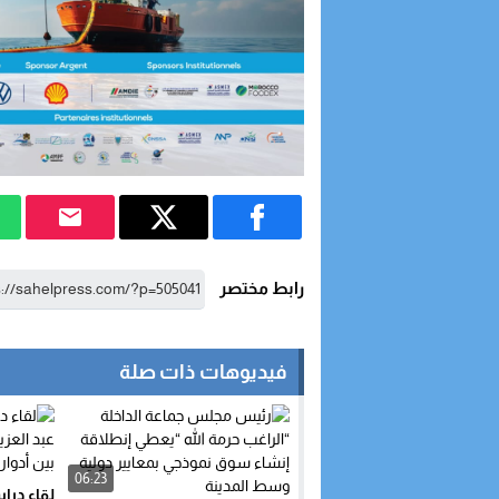
رابط مختصر
فيديوهات ذات صلة
06:23
لقاء درا