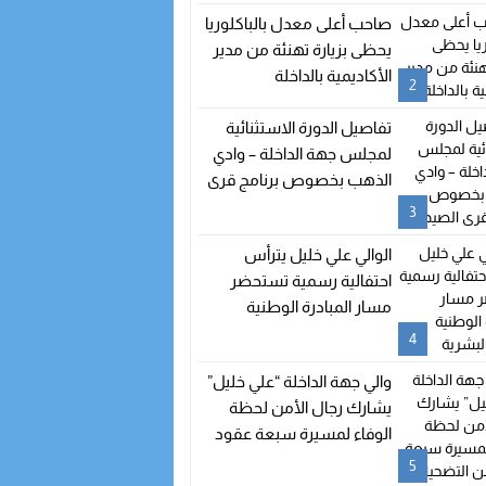
صاحب أعلى معدل بالباكلوريا
يحظى بزيارة تهنئة من مدير
الأكاديمية بالداخلة
2
تفاصيل الدورة الاستثنائية
لمجلس جهة الداخلة – وادي
الذهب بخصوص برنامج قرى
الصيد
3
الوالي علي خليل يترأس
احتفالية رسمية تستحضر
مسار المبادرة الوطنية
للتنمية البشرية
4
والي جهة الداخلة “علي خليل”
يشارك رجال الأمن لحظة
الوفاء لمسيرة سبعة عقود
من التضحيات
5