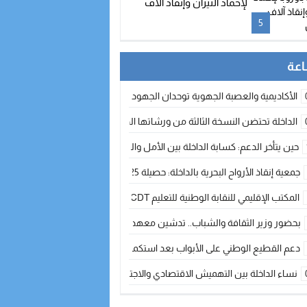
لإخماد النيران وإنقاذ آلاف
السكان
5
الأكاديمية والعصبة الجهوية توحدان الجهود لتطوير الممارسة الكروية بجهة الد
الداخلة تحتضن النسخة الثالثة من ورشاتها الدولية: تكوين متخصص في التراث الأر
حين يتأخر الدعم: كسابة الداخلة بين الأمل والقلق ؟
جمعية إنقاذ الأرواح البحرية بالداخلة: حصيلة 2025 بين مهام الإنقاذ ومشروع “دار البحار”
المكتب الإقليمي للنقابة الوطنية للتعليم CDT يجتمع مع المدير الإقليمي لمناقشة ملفات جوهرية لنساء ورجال التعليم
بحضور وزير الثقافة والشباب.. تدشين معهد الموسيقى والفنون الكوريغرافية بالداخلة بغلا
دعم القطيع الوطني على الأبواب بعد استكمال الترقيم… الفلاحة المغربية نحو 
نساء الداخلة بين التهميش الاقتصادي والاجتماعي… في المؤسسات الإنتاجية البح
طائرات “لارام” تغيّر مسارها نحو الداخلة بسبب الغبار الكثيف