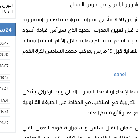
وادور وباراغواي في مارس المقبل.
المفاجأة الكبرى أن القائمة الأولية تضم أكثر من 50 لاعباً، في استراتيجية واضحة لضمان استمرارية
24 ساعة
باك قبل تعيين المدرب الجديد الذي سيرأس قيادة أسود
ب القادم سيستلم مهامه خلال الأيام القليلة المقبلة،
00:47
ليشرع في تصفية اللائحة وإعلان القائمة النهائية قبل 19 مارس بمركب محمد السادس لكرة القدم
09:20
16:07
18:13
17:42
لإنهاء ارتباطها بالمدرب الحالي وليد الركراكي بشكل
17:31
تدريبية مع المنتخب، مع الحفاظ على الصيغة القانونية
15:41
ع بعد وثائق فسخ العقد.
09:42
ضمان انتقال سلس واستمرارية قوية للعمل الفني
11:28