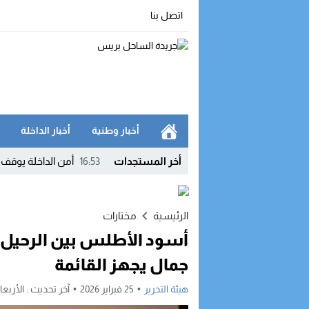
اتصل بنا
أخبار وطنية
أخبار الداخلة
أخر المستجدات
16:53
أمن الداخلة يوقف
16:42
الداخلة.. مواطن ي
12:03
وفد أمريكي رفيع 
الرئيسية
مختارات
أسود الأطلس بين الرحيل و
09:51
الداخلة في صدارة 
جمال يجهز القائمة
23:54
بعد تداول إشاعات.
هيئة التحرير
25 فبراير 2026
آخر تحديث :
الأربعاء, 25 فبراير, 2026 - 8
20:46
جهة الداخلة – واد