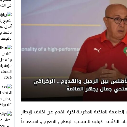
قبال استثمارات مغاربة العالم.. المركز الجهوي للاستثمار يطلق النسخة الثا
 الأحزاب تدفع بأوراقها الرابحة في الداخلة وأوسرد
 لقجع إلى الداخلة.. آمال معلقة على دفعة جديدة للرياضة بالجهة
وقات يفجر غضب مهنيي النقل الطرقي.. والنقابات تلوح بالتصعيد بسبب تأخر
جامعة الملكية المغربية لكرة القدم عن تكليف الإطار
اد اللائحة الأولية للمنتخب الوطني المغربي، استعداداً