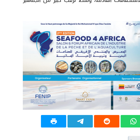
للاستحقاقات القادمة، وسط ترقب كبير من الجماهير
15:51
22:08
20:25
14:43
20:20
09:19