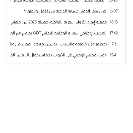
الداخلة تحتضن النسخة الثالثة من ورشاتها الدولية: تكوين متخصص 
09:20
حين يتأخر الدعم: كسابة الداخلة بين الأمل والقلق ؟
16:07
جمعية إنقاذ الأرواح البحرية بالداخلة: حصيلة 2025 بين مهام الإنقاذ ومشروع “دار البحار”
18:13
المكتب الإقليمي للنقابة الوطنية للتعليم CDT يجتمع مع المدير الإقليمي لمناقشة ملفات جوهرية لنساء ورجال التعليم
17:42
بحضور وزير الثقافة والشباب.. تدشين معهد الموسيقى والفنون الكوريغرافي
17:31
دعم القطيع الوطني على الأبواب بعد استكمال الترقيم… الفلاحة 
15:41
نساء الداخلة بين التهميش الاقتصادي والاجتماعي… في المؤسسات ا
09:42
طائرات “لارام” تغيّر مسارها نحو الداخلة بسبب الغبار الكثيف
11:28
“مجلس جهة الداخلة وادي الذهب يسلم سيارة إسعاف لدعم مهنيي
15:51
الخطاط ينجا يعطي شارة الانطلاقة… وآسفي تحصد جائزة دوري الكر
22:08
أخنوش يحدد أربع أولويات لمشروع قانون المالية 2026 لمرحلة جديدة من النمو والعدالة الاجتماعية
20:25
اجتماع أمني رفيع المستوى: استراتيجية استباقية لتعزيز أمن المملك
14:43
في ذكرى عيد العرش.. الخطاط ينجا يُشيد بالإشعاع التنموي للأقالي
20:20