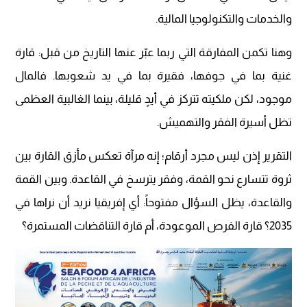
والخدمات والتكنولوجيا المالية.
وهنا تكمن المفارقة التي ربما عبّر عنها التاريخ من قبل: قارة
غنية بما في جوفها، فقيرة بما في يد شعوبها. فالمال
موجود، لكن ملكيته تتركز في أيدٍ قليلة، بينما الغالبية العظمى
تظل أسيرة الفقر والتهميش.
التقرير إذن ليس مجرد أرقام؛ إنه مرآة تعكس مأزق القارة بين
ثروة تتسارع نحو القمة، وفقر يترسخ في القاعدة. وبين القمة
والقاعدة، يظل السؤال مفتوحاً: أي إفريقيا نريد أن نراها في
2035؟ قارة الفرص الموعودة، أم قارة التناقضات المستمرة؟