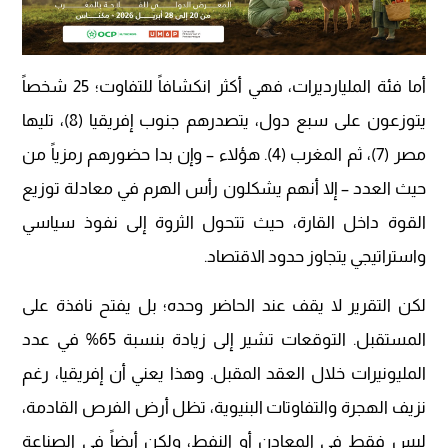
أما فئة المليارديرات، فهي أكثر انكشافاً للتفاوت؛ 25 شخصاً
يتوزعون على سبع دول، يتصدرهم جنوب إفريقيا (8)، تليها
مصر (7)، ثم المغرب (4). هؤلاء – وإن بدا حضورهم رمزياً من
حيث العدد – إلا أنهم يشكلون رأس الهرم في معادلة توزيع
القوة داخل القارة، حيث تتحول الثروة إلى نفوذ سياسي
واستراتيجي يتجاوز حدود الاقتصاد.
لكن التقرير لا يقف عند الحاضر وحده؛ بل يفتح نافذة على
المستقبل. التوقعات تشير إلى زيادة بنسبة 65% في عدد
المليونيرات خلال العقد المقبل. وهذا يعني أن إفريقيا، رغم
نزيف الهجرة والتفاوتات البنيوية، تظل أرض الفرص القادمة،
ليس فقط في المعادن أو النفط، ولكن أيضاً في الصناعة