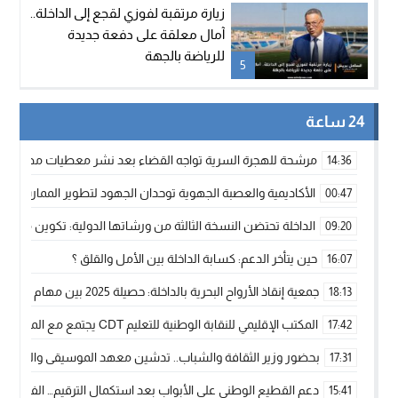
زيارة مرتقبة لفوزي لقجع إلى الداخلة..
آمال معلقة على دفعة جديدة
للرياضة بالجهة
5
24 ساعة
مرشحة للهجرة السرية تواجه القضاء بعد نشر معطيات مضللة
14:36
الأكاديمية والعصبة الجهوية توحدان الجهود لتطوير الممارسة الك
00:47
الداخلة تحتضن النسخة الثالثة من ورشاتها الدولية: تكوين متخصص 
09:20
حين يتأخر الدعم: كسابة الداخلة بين الأمل والقلق ؟
16:07
جمعية إنقاذ الأرواح البحرية بالداخلة: حصيلة 2025 بين مهام الإنقاذ ومشروع “دار البحار”
18:13
المكتب الإقليمي للنقابة الوطنية للتعليم CDT يجتمع مع المدير الإقليمي لمناقشة ملفات جوهرية لنساء ورجال التعليم
17:42
بحضور وزير الثقافة والشباب.. تدشين معهد الموسيقى والفنون الكوريغرافي
17:31
دعم القطيع الوطني على الأبواب بعد استكمال الترقيم… الفلاحة 
15:41