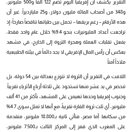
التقرير يكشف أن إفريقيا اليوم تضم 122 ألفاً و500 مليونير،
و348 من أصحاب المائة مليون دولار، و25 مليارديراً. غير أن
هذه الأرقام – رغم بريقها – تحمل بين طياتها تناقضاً صارخاً؛ إذ
تراجعت أعداد المليونيرات بنحو 9.4% خلال عام واحد فقط،
بفعل تقلبات العملة وهجرة الثروة إلى الخارج، في مشهد
يعكس أن رأس المال الإفريقي لا يجد دائماً في بيئته الطبيعية
ملاذاً آمناً.
اللافت في التقرير أن الثروة لا تتوزع بعدالة بين 54 دولة، بل
تنحصر في يد عشر منها تستحوذ على ثلاثة أرباع الأثرياء تقريباً.
وجنوب إفريقيا وحدها تهيمن على المشهد، بأكثر من 41 ألف
مليونير، أي ثلث ثروة القارة تقريباً، مع أنها لا تمثل سوى 4.7%
من سكانها. أما مصر، فتأتي ثانية بـ18.800 مليونير، متقدمة
على المغرب الذي قفز إلى المركز الثالث بـ7.500 مليونير،