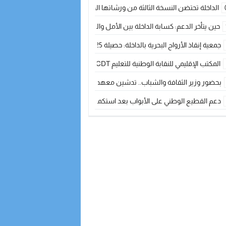
الداخلة تحتضن النسخة الثالثة من ورشاتها الدولية: تكوين متخصص في التراث الأر
حين يتأخر الدعم: كسابة الداخلة بين الأمل والقلق ؟
جمعية إنقاذ الأرواح البحرية بالداخلة: حصيلة 2025 بين مهام الإنقاذ ومشروع “دار البحار”
المكتب الإقليمي للنقابة الوطنية للتعليم CDT يجتمع مع المدير الإقليمي لمناقشة ملفات جوهرية لنساء ورجال التعليم
بحضور وزير الثقافة والشباب.. تدشين معهد الموسيقى والفنون الكوريغرافية بالداخلة بغلا
دعم القطيع الوطني على الأبواب بعد استكمال الترقيم… الفلاحة المغربية نحو 
نساء الداخلة بين التهميش الاقتصادي والاجتماعي… في المؤسسات الإنتاجية البح
طائرات “لارام” تغيّر مسارها نحو الداخلة بسبب الغبار الكثيف
“مجلس جهة الداخلة وادي الذهب يسلم سيارة إسعاف لدعم مهنيي الصيد التقل
الخطاط ينجا يعطي شارة الانطلاقة… وآسفي تحصد جائزة دوري الكرة الحديدية با
أخنوش يحدد أربع أولويات لمشروع قانون المالية 2026 لمرحلة جديدة من النمو والعدالة الاجتماعية
اجتماع أمني رفيع المستوى: استراتيجية استباقية لتعزيز أمن المملكة