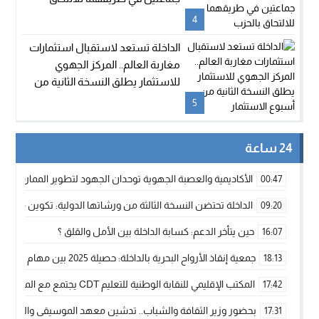
بالحزب
4
الداخلة تستعد لاستقبال استثمارات
مغاربة العالم.. المركز الجهوي
للاستثمار يطلق النسخة الثانية من
أسبوع الاستثمار
5
24 ساعة
الأكاديمية والعصبة الجهوية توحدان الجهود لتطوير الممارسة الك
00:47
الداخلة تحتضن النسخة الثالثة من ورشاتها الدولية: تكوين متخصص 
09:20
حين يتأخر الدعم: كسابة الداخلة بين الأمل والقلق ؟
16:07
جمعية إنقاذ الأرواح البحرية بالداخلة: حصيلة 2025 بين مهام الإنقاذ ومشروع “دار البحار”
18:13
المكتب الإقليمي للنقابة الوطنية للتعليم CDT يجتمع مع المدير الإقليمي لمناقشة ملفات جوهرية لنساء ورجال التعليم
17:42
بحضور وزير الثقافة والشباب.. تدشين معهد الموسيقى والفنون الكوريغرافي
17:31