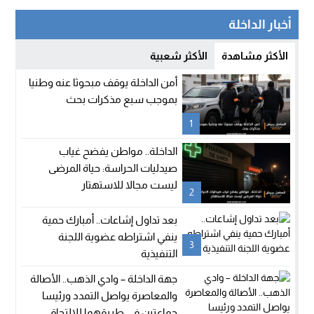
أخبار الداخلة
الأكثر مشاهدة
الأكثر شعبية
أمن الداخلة يوقف مبحوثا عنه وطنيا
بموجب سبع مذكرات بحث
1
الداخلة.. مواطن يفضح غياب
صيدليات الحراسة: حياة المرضى
ليست مجالا للاستهتار
2
بعد تداول إشاعات.. أمبارك حمية
ينفي اشتراطه عضوية اللجنة
3
التنفيذية
جهة الداخلة – وادي الذهب.. الأصالة
والمعاصرة يواصل التمدد ورئيسا
جماعتين في طريقهما للالتحاق