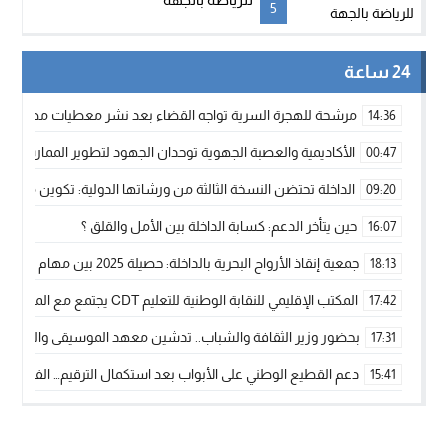
5
24 ساعة
مرشحة للهجرة السرية تواجه القضاء بعد نشر معطيات مضللة
14:36
الأكاديمية والعصبة الجهوية توحدان الجهود لتطوير الممارسة الك
00:47
الداخلة تحتضن النسخة الثالثة من ورشاتها الدولية: تكوين متخصص 
09:20
حين يتأخر الدعم: كسابة الداخلة بين الأمل والقلق ؟
16:07
جمعية إنقاذ الأرواح البحرية بالداخلة: حصيلة 2025 بين مهام الإنقاذ ومشروع “دار البحار”
18:13
المكتب الإقليمي للنقابة الوطنية للتعليم CDT يجتمع مع المدير الإقليمي لمناقشة ملفات جوهرية لنساء ورجال التعليم
17:42
بحضور وزير الثقافة والشباب.. تدشين معهد الموسيقى والفنون الكوريغرافي
17:31
دعم القطيع الوطني على الأبواب بعد استكمال الترقيم… الفلاحة 
15:41
نساء الداخلة بين التهميش الاقتصادي والاجتماعي… في المؤسسات ا
09:42