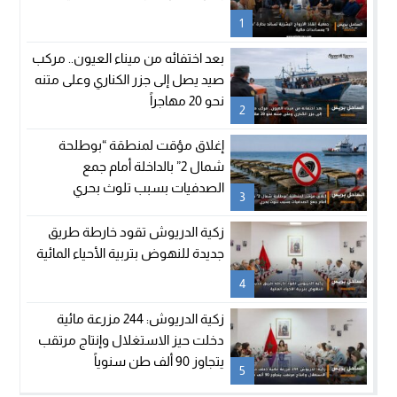
1
بعد اختفائه من ميناء العيون.. مركب
صيد يصل إلى جزر الكناري وعلى متنه
نحو 20 مهاجراً
2
إغلاق مؤقت لمنطقة “بوطلحة
شمال 2” بالداخلة أمام جمع
الصدفيات بسبب تلوث بحري
3
زكية الدريوش تقود خارطة طريق
جديدة للنهوض بتربية الأحياء المائية
4
زكية الدريوش: 244 مزرعة مائية
دخلت حيز الاستغلال وإنتاج مرتقب
يتجاوز 90 ألف طن سنوياً
5