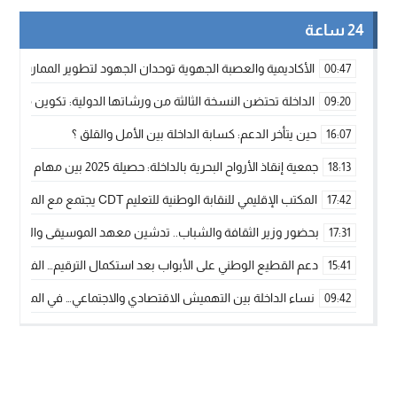
24 ساعة
الأكاديمية والعصبة الجهوية توحدان الجهود لتطوير الممارسة الك
00:47
الداخلة تحتضن النسخة الثالثة من ورشاتها الدولية: تكوين متخصص 
09:20
حين يتأخر الدعم: كسابة الداخلة بين الأمل والقلق ؟
16:07
جمعية إنقاذ الأرواح البحرية بالداخلة: حصيلة 2025 بين مهام الإنقاذ ومشروع “دار البحار”
18:13
المكتب الإقليمي للنقابة الوطنية للتعليم CDT يجتمع مع المدير الإقليمي لمناقشة ملفات جوهرية لنساء ورجال التعليم
17:42
بحضور وزير الثقافة والشباب.. تدشين معهد الموسيقى والفنون الكوريغرافي
17:31
دعم القطيع الوطني على الأبواب بعد استكمال الترقيم… الفلاحة 
15:41
نساء الداخلة بين التهميش الاقتصادي والاجتماعي… في المؤسسات ا
09:42
طائرات “لارام” تغيّر مسارها نحو الداخلة بسبب الغبار الكثيف
11:28
“مجلس جهة الداخلة وادي الذهب يسلم سيارة إسعاف لدعم مهنيي
15:51
الخطاط ينجا يعطي شارة الانطلاقة… وآسفي تحصد جائزة دوري الكر
22:08