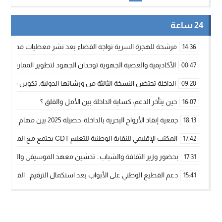
24 ساعة
مرشحة للهجرة السرية تواجه القضاء بعد نشر معطيات مضللة
14:36
الأكاديمية والعصبة الجهوية توحدان الجهود لتطوير الممارسة الك
00:47
الداخلة تحتضن النسخة الثالثة من ورشاتها الدولية: تكوين متخصص 
09:20
حين يتأخر الدعم: كسابة الداخلة بين الأمل والقلق ؟
16:07
جمعية إنقاذ الأرواح البحرية بالداخلة: حصيلة 2025 بين مهام الإنقاذ ومشروع “دار البحار”
18:13
المكتب الإقليمي للنقابة الوطنية للتعليم CDT يجتمع مع المدير الإقليمي لمناقشة ملفات جوهرية لنساء ورجال التعليم
17:42
بحضور وزير الثقافة والشباب.. تدشين معهد الموسيقى والفنون الكوريغرافي
17:31
دعم القطيع الوطني على الأبواب بعد استكمال الترقيم… الفلاحة 
15:41
نساء الداخلة بين التهميش الاقتصادي والاجتماعي… في المؤسسات ا
09:42
طائرات “لارام” تغيّر مسارها نحو الداخلة بسبب الغبار الكثيف
11:28