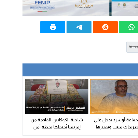
ماعة أوسرد يدخل على
شاحنة الكوكايين القادمة من
ريحات منيب ويعتبرها
إفريقيا تُحبطها يقظة أمن
عنصرية وحاقدة على ساكنة
الكركرات