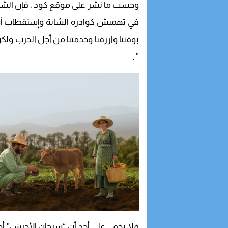
وحسب ما نشر على موقع كود ، فإن الشا
في تهميش كوادره الشابة وإستقطاب أس
بوقتنا وارزقنا وخدمتنا من أجل الحزب ولك
” .
فلا يخفى على أحد أن “سرحان الأحرش” أح