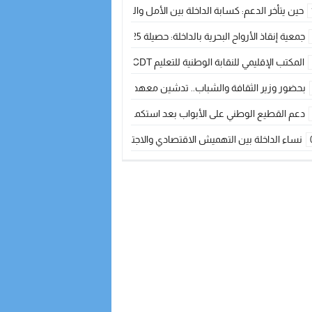
حين يتأخر الدعم: كسابة الداخلة بين الأمل والقلق ؟
جمعية إنقاذ الأرواح البحرية بالداخلة: حصيلة 2025 بين مهام الإنقاذ ومشروع “دار البحار”
المكتب الإقليمي للنقابة الوطنية للتعليم CDT يجتمع مع المدير الإقليمي لمناقشة ملفات جوهرية لنساء ورجال التعليم
بحضور وزير الثقافة والشباب.. تدشين معهد الموسيقى والفنون الكوريغرافية بالداخلة بغلا
دعم القطيع الوطني على الأبواب بعد استكمال الترقيم… الفلاحة المغربية نحو 
نساء الداخلة بين التهميش الاقتصادي والاجتماعي… في المؤسسات الإنتاجية البح
طائرات “لارام” تغيّر مسارها نحو الداخلة بسبب الغبار الكثيف
“مجلس جهة الداخلة وادي الذهب يسلم سيارة إسعاف لدعم مهنيي الصيد التقل
الخطاط ينجا يعطي شارة الانطلاقة… وآسفي تحصد جائزة دوري الكرة الحديدية با
أخنوش يحدد أربع أولويات لمشروع قانون المالية 2026 لمرحلة جديدة من النمو والعدالة الاجتماعية
اجتماع أمني رفيع المستوى: استراتيجية استباقية لتعزيز أمن المملكة
في ذكرى عيد العرش.. الخطاط ينجا يُشيد بالإشعاع التنموي للأقاليم الجنوبية بف