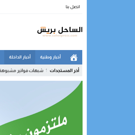
اتصل بنا
أخبار وطنية
أخبار الداخلة
عة “واتساب” بالفنيدق
10:52
أخر المستجدات
شبهات فواتير مشبوهة تقود الجمارك إلى مراقبة 