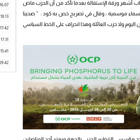
ب أشهر ورقة الإستقالة بعدما تأكد من أن الحزب ماض
16:07
ماء موسمية ، وقال في تصريح خص به كود : ” ضحينا
18:13
ن اليوم ولا حزب العائلة وهذا انحراف على الخط السياسي
17:42
17:31
15:41
09:42
11:28
15:51
22:08
20:25
14:43
20:20
د مؤسسي التنظيم الحزبي بالجهة ويعتبر أحد المناضلين