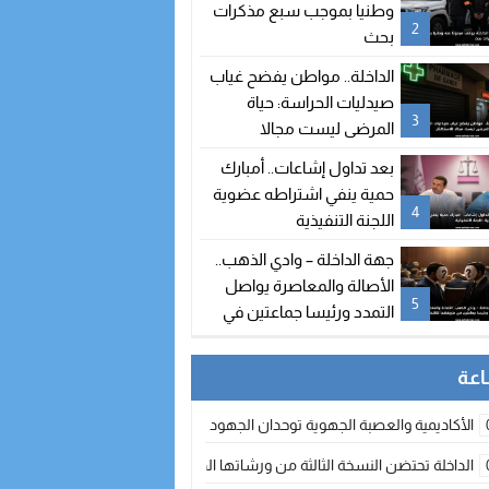
وطنيا بموجب سبع مذكرات
2
بحث
الداخلة.. مواطن يفضح غياب
صيدليات الحراسة: حياة
3
المرضى ليست مجالا
للاستهتار
بعد تداول إشاعات.. أمبارك
حمية ينفي اشتراطه عضوية
4
اللجنة التنفيذية
جهة الداخلة – وادي الذهب..
الأصالة والمعاصرة يواصل
5
التمدد ورئيسا جماعتين في
طريقهما للالتحاق بالحزب
الأكاديمية والعصبة الجهوية توحدان الجهود لتطوير الممارسة الكروية بجهة الد
الداخلة تحتضن النسخة الثالثة من ورشاتها الدولية: تكوين متخصص في التراث الأر