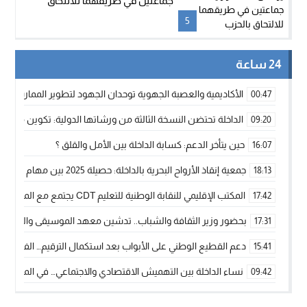
جماعتين في طريقهما للالتحاق
بالحزب
5
24 ساعة
الأكاديمية والعصبة الجهوية توحدان الجهود لتطوير الممارسة الك
00:47
الداخلة تحتضن النسخة الثالثة من ورشاتها الدولية: تكوين متخصص 
09:20
حين يتأخر الدعم: كسابة الداخلة بين الأمل والقلق ؟
16:07
جمعية إنقاذ الأرواح البحرية بالداخلة: حصيلة 2025 بين مهام الإنقاذ ومشروع “دار البحار”
18:13
المكتب الإقليمي للنقابة الوطنية للتعليم CDT يجتمع مع المدير الإقليمي لمناقشة ملفات جوهرية لنساء ورجال التعليم
17:42
بحضور وزير الثقافة والشباب.. تدشين معهد الموسيقى والفنون الكوريغرافي
17:31
دعم القطيع الوطني على الأبواب بعد استكمال الترقيم… الفلاحة 
15:41
نساء الداخلة بين التهميش الاقتصادي والاجتماعي… في المؤسسات ا
09:42
طائرات “لارام” تغيّر مسارها نحو الداخلة بسبب الغبار الكثيف
11:28