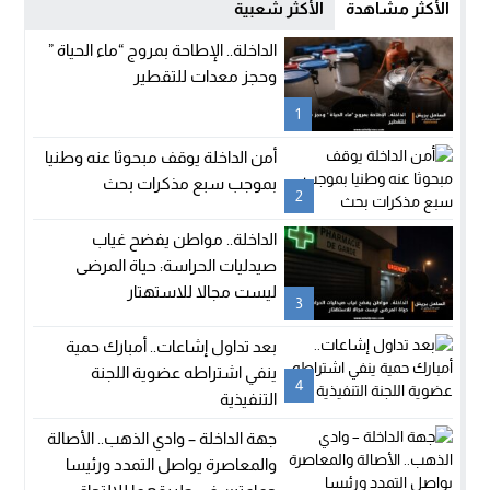
الأكثر مشاهدة
الأكثر شعبية
الداخلة.. الإطاحة بمروج “ماء الحياة ”
وحجز معدات للتقطير
1
أمن الداخلة يوقف مبحوثا عنه وطنيا
بموجب سبع مذكرات بحث
2
الداخلة.. مواطن يفضح غياب
صيدليات الحراسة: حياة المرضى
ليست مجالا للاستهتار
3
بعد تداول إشاعات.. أمبارك حمية
ينفي اشتراطه عضوية اللجنة
4
التنفيذية
جهة الداخلة – وادي الذهب.. الأصالة
والمعاصرة يواصل التمدد ورئيسا