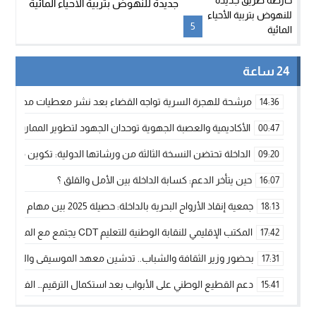
جديدة للنهوض بتربية الأحياء المائية
5
24 ساعة
مرشحة للهجرة السرية تواجه القضاء بعد نشر معطيات مضللة
14:36
الأكاديمية والعصبة الجهوية توحدان الجهود لتطوير الممارسة الك
00:47
الداخلة تحتضن النسخة الثالثة من ورشاتها الدولية: تكوين متخصص 
09:20
حين يتأخر الدعم: كسابة الداخلة بين الأمل والقلق ؟
16:07
جمعية إنقاذ الأرواح البحرية بالداخلة: حصيلة 2025 بين مهام الإنقاذ ومشروع “دار البحار”
18:13
المكتب الإقليمي للنقابة الوطنية للتعليم CDT يجتمع مع المدير الإقليمي لمناقشة ملفات جوهرية لنساء ورجال التعليم
17:42
بحضور وزير الثقافة والشباب.. تدشين معهد الموسيقى والفنون الكوريغرافي
17:31
دعم القطيع الوطني على الأبواب بعد استكمال الترقيم… الفلاحة 
15:41
نساء الداخلة بين التهميش الاقتصادي والاجتماعي… في المؤسسات ا
09:42