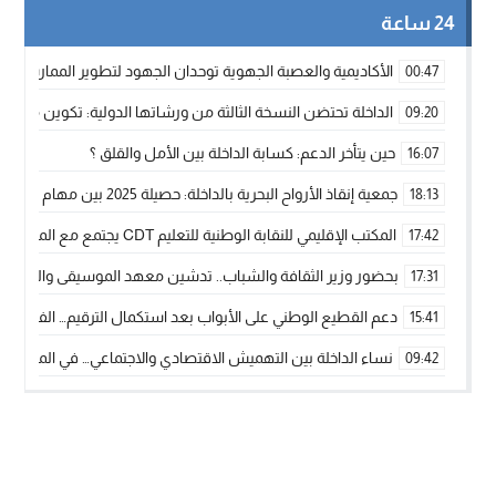
24 ساعة
الأكاديمية والعصبة الجهوية توحدان الجهود لتطوير الممارسة الك
00:47
الداخلة تحتضن النسخة الثالثة من ورشاتها الدولية: تكوين متخصص 
09:20
حين يتأخر الدعم: كسابة الداخلة بين الأمل والقلق ؟
16:07
جمعية إنقاذ الأرواح البحرية بالداخلة: حصيلة 2025 بين مهام الإنقاذ ومشروع “دار البحار”
18:13
المكتب الإقليمي للنقابة الوطنية للتعليم CDT يجتمع مع المدير الإقليمي لمناقشة ملفات جوهرية لنساء ورجال التعليم
17:42
بحضور وزير الثقافة والشباب.. تدشين معهد الموسيقى والفنون الكوريغرافي
17:31
دعم القطيع الوطني على الأبواب بعد استكمال الترقيم… الفلاحة 
15:41
نساء الداخلة بين التهميش الاقتصادي والاجتماعي… في المؤسسات ا
09:42
طائرات “لارام” تغيّر مسارها نحو الداخلة بسبب الغبار الكثيف
11:28
“مجلس جهة الداخلة وادي الذهب يسلم سيارة إسعاف لدعم مهنيي
15:51
الخطاط ينجا يعطي شارة الانطلاقة… وآسفي تحصد جائزة دوري الكر
22:08