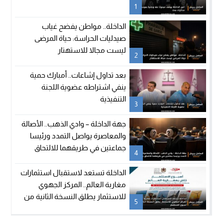
1
الداخلة.. مواطن يفضح غياب
صيدليات الحراسة: حياة المرضى
ليست مجالا للاستهتار
2
بعد تداول إشاعات.. أمبارك حمية
ينفي اشتراطه عضوية اللجنة
التنفيذية
3
جهة الداخلة – وادي الذهب.. الأصالة
والمعاصرة يواصل التمدد ورئيسا
جماعتين في طريقهما للالتحاق
4
بالحزب
الداخلة تستعد لاستقبال استثمارات
مغاربة العالم.. المركز الجهوي
للاستثمار يطلق النسخة الثانية من
5
أسبوع الاستثمار