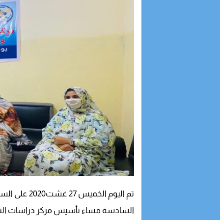
09:54
إنجاز جديد للأمن 
16:53
أمن الداخلة يوقف
16:42
الداخلة.. مواطن ي
12:03
وفد أمريكي رفيع 
تم اليوم الخميس 27 غشت2020 على الساعة
السادسة مساء تأسيس مركز دراسات التنمي