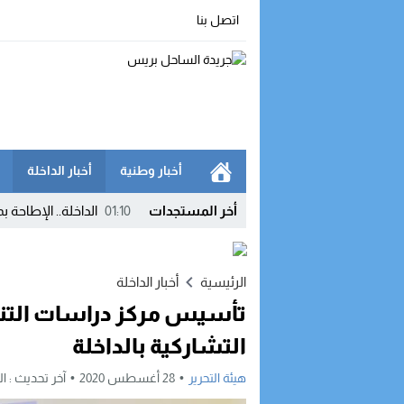
اتصل بنا
أخبار وطنية
أخبار الداخلة
أخر المستجدات
01:10
الداخلة.. الإطاحة 
19:39
برنامج شتوي غير مس
15:33
نقابات التجهيز وال
الرئيسية
أخبار الداخلة
تأسيس مركز دراسات التنمي
11:53
تشديد مراقبة الإنفا
التشاركية بالداخلة
11:42
الدرك الملكي يفكك
هيئة التحرير
28 أغسطس 2020
آخر تحديث :
الجمعة
10:52
شبهات فواتير مشبوهة