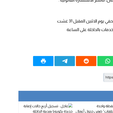
ال، ماستر الاستشارة القانونية .
15:51
22:08
20:25
يوم الاثنين المقبل 31 غشت
14:43
20:20
09:19