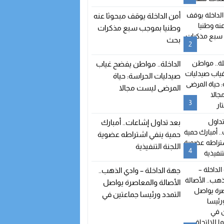
أمن الداخلة يوقف مبحوثا عنه
وطنيا بموجب سبع مذكرات
بحث
2
الداخلة.. مواطن يفضح غياب
صيدليات الحراسة: حياة
المرضى ليست مجالا
للاستهتار
3
بعد تداول إشاعات.. أمبارك
حمية ينفي اشتراطه عضوية
اللجنة التنفيذية
4
جهة الداخلة – وادي الذهب..
الأصالة والمعاصرة يواصل
التمدد ورئيسا جماعتين في
طريقهما للالتحاق بالحزب