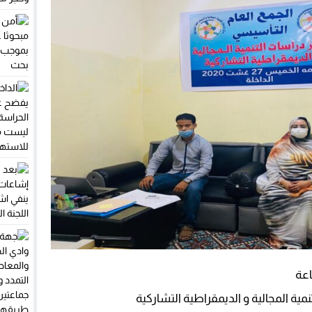
الوطني.. اعتماد دولي يعزز مكانة الشرطة العلمية المغربية
 مبحوثا عنه وطنيا بموجب سبع مذكرات بحث
فضح غياب صيدليات الحراسة: حياة المرضى ليست مجالا للاستهتار
يحل بمقر المينورسو في العيون قبل جلسة مجلس الأمن
ة المجالية و الديمقراطية التشاركية