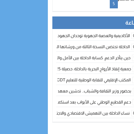
5
الأكاديمية والعصبة الجهوية توحدان الجهود لتطوير الممارسة الكروية بجهة الد
الداخلة تحتضن النسخة الثالثة من ورشاتها الدولية: تكوين متخصص في التراث الأر
حين يتأخر الدعم: كسابة الداخلة بين الأمل والقلق ؟
جمعية إنقاذ الأرواح البحرية بالداخلة: حصيلة 2025 بين مهام الإنقاذ ومشروع “دار البحار”
المكتب الإقليمي للنقابة الوطنية للتعليم CDT يجتمع مع المدير الإقليمي لمناقشة ملفات جوهرية لنساء ورجال التعليم
بحضور وزير الثقافة والشباب.. تدشين معهد الموسيقى والفنون الكوريغرافية بالداخلة بغلا
دعم القطيع الوطني على الأبواب بعد استكمال الترقيم… الفلاحة المغربية نحو 
نساء الداخلة بين التهميش الاقتصادي والاجتماعي… في المؤسسات الإنتاجية البح
طائرات “لارام” تغيّر مسارها نحو الداخلة بسبب الغبار الكثيف