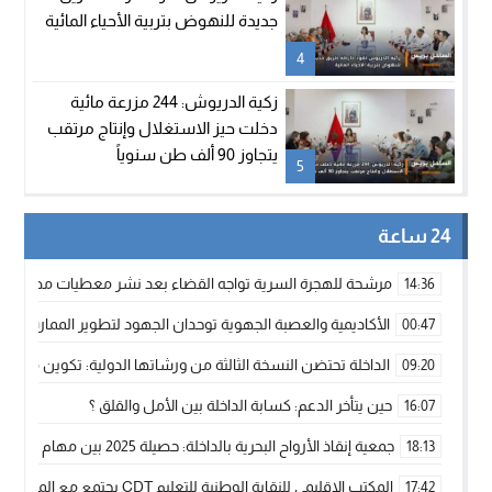
جديدة للنهوض بتربية الأحياء المائية
4
زكية الدريوش: 244 مزرعة مائية
دخلت حيز الاستغلال وإنتاج مرتقب
يتجاوز 90 ألف طن سنوياً
5
24 ساعة
مرشحة للهجرة السرية تواجه القضاء بعد نشر معطيات مضللة
14:36
الأكاديمية والعصبة الجهوية توحدان الجهود لتطوير الممارسة الك
00:47
الداخلة تحتضن النسخة الثالثة من ورشاتها الدولية: تكوين متخصص 
09:20
حين يتأخر الدعم: كسابة الداخلة بين الأمل والقلق ؟
16:07
جمعية إنقاذ الأرواح البحرية بالداخلة: حصيلة 2025 بين مهام الإنقاذ ومشروع “دار البحار”
18:13
المكتب الإقليمي للنقابة الوطنية للتعليم CDT يجتمع مع المدير الإقليمي لمناقشة ملفات جوهرية لنساء ورجال التعليم
17:42