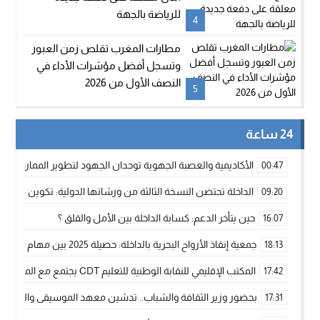
للرياضة بالجهة
4
مطارات المغرب تقلص زمن العبور
وتسجل أفضل مؤشرات الأداء في
النصف الأول من 2026
5
24 ساعة
الأكاديمية والعصبة الجهوية توحدان الجهود لتطوير الممارسة الك
00:47
الداخلة تحتضن النسخة الثالثة من ورشاتها الدولية: تكوين متخصص 
09:20
حين يتأخر الدعم: كسابة الداخلة بين الأمل والقلق ؟
16:07
جمعية إنقاذ الأرواح البحرية بالداخلة: حصيلة 2025 بين مهام الإنقاذ ومشروع “دار البحار”
18:13
المكتب الإقليمي للنقابة الوطنية للتعليم CDT يجتمع مع المدير الإقليمي لمناقشة ملفات جوهرية لنساء ورجال التعليم
17:42
بحضور وزير الثقافة والشباب.. تدشين معهد الموسيقى والفنون الكوريغرافي
17:31