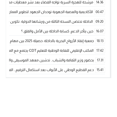
مرشحة للهجرة السرية تواجه القضاء بعد نشر معطيات مضللة
14:36
الأكاديمية والعصبة الجهوية توحدان الجهود لتطوير الممارسة الك
00:47
الداخلة تحتضن النسخة الثالثة من ورشاتها الدولية: تكوين متخصص 
09:20
حين يتأخر الدعم: كسابة الداخلة بين الأمل والقلق ؟
16:07
جمعية إنقاذ الأرواح البحرية بالداخلة: حصيلة 2025 بين مهام الإنقاذ ومشروع “دار البحار”
18:13
المكتب الإقليمي للنقابة الوطنية للتعليم CDT يجتمع مع المدير الإقليمي لمناقشة ملفات جوهرية لنساء ورجال التعليم
17:42
بحضور وزير الثقافة والشباب.. تدشين معهد الموسيقى والفنون الكوريغرافي
17:31
دعم القطيع الوطني على الأبواب بعد استكمال الترقيم… الفلاحة 
15:41
نساء الداخلة بين التهميش الاقتصادي والاجتماعي… في المؤسسات ا
09:42
طائرات “لارام” تغيّر مسارها نحو الداخلة بسبب الغبار الكثيف
11:28
“مجلس جهة الداخلة وادي الذهب يسلم سيارة إسعاف لدعم مهنيي
15:51
الخطاط ينجا يعطي شارة الانطلاقة… وآسفي تحصد جائزة دوري الكر
22:08