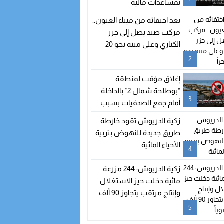
بمساعدات مالية
بعد اختفائه من ميناء العيون..
مركب صيد يصل إلى جزر
الكناري وعلى متنه نحو 20
مهاجراً
2
إغلاق مؤقت لمنطقة
“بوطلحة شمال 2” بالداخلة
3
أمام جمع الصدفيات بسبب
تلوث بحري
زكية الدريوش تقود خارطة
طريق جديدة للنهوض بتربية
الأحياء المائية
4
زكية الدريوش: 244 مزرعة
مائية دخلت حيز الاستغلال
وإنتاج مرتقب يتجاوز 90 ألف
طن سنوياً
5