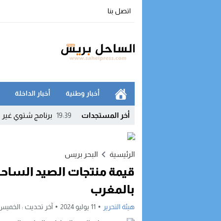
اتصل بنا
أخبار وطنية
أخبار الداخلة
أخر المستجدات
19:39
برنامج شتوي غير مس
15:33
نقابات التجهيز وال
11:53
تشديد مراقبة الإنفا
الرئيسية
البحر بريس
قيمة منتجات الصيد الساحل
11:42
الدرك الملكي يفكك
بالمغرب
10:52
شبهات فواتير مشبوهة
هيئة التحرير
11 يوليو 2024
آخر تحديث :
الخميس, 11 يوليو, 2024 - :14
09:54
إنجاز جديد للأمن 