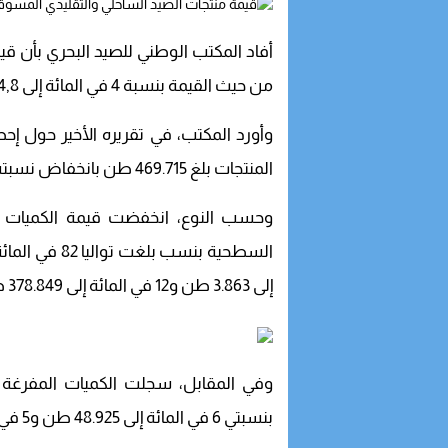
16:53
أمن الداخلة يوقف
أفاد المكتب الوطني للصيد البحري بأن ق
16:42
الداخلة.. مواطن ي
من حيث القيمة بنسبة 4 في المائة إلى 4,8 ملايير درهم برسم النصف الأول من سنة 2024 .
12:03
وفد أمريكي رفيع 
وأورد المكتب، في تقريره الأخير حول إح
09:51
الداخلة في صدارة 
المنتجات بلغ 469.715 طن بانخفاض نسبته 10 في المائة مقارنة بمتم يونيو 2023.
وحسب النوع، انخفضت قيمة الكميات ا
إلى 3.863 طن و12 في المائة إلى 378.849 طن .
وفي المقابل، سجلت الكميات المفرغة م
بنسبتي 6 في المائة إلى 48.925 طن و5 في المائة إلى 32.141 طن.