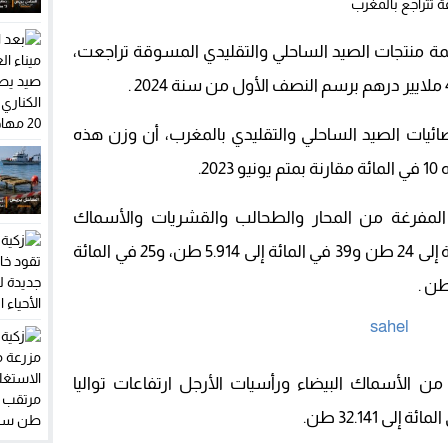
 مبحوثا عنه وطنيا بموجب سبع مذكرات بحث
يمة منتجات الصيد الساحلي والتقليدي المسوقة تراجعت،
فضح غياب صيدليات الحراسة: حياة المرضى ليست مجالا للاستهتار
يحل بمقر المينورسو في العيون قبل جلسة مجلس الأمن
صائيات الصيد الساحلي والتقليدي بالمغرب، أن وزن هذه
الجهات المغربية بسوق الشغل.. والمؤشرات الوطنية تبعث على التفاؤل
لمفرغة من المحار والطحالب والقشريات والأسماك
السطحية بنسب بلغت تواليا 82 في المائة إلى 24 طن و39 في المائة إلى 5.914 طن، و25 في المائة
ن الأسماك البيضاء ورأسيات الأرجل ارتفاعات تواليا