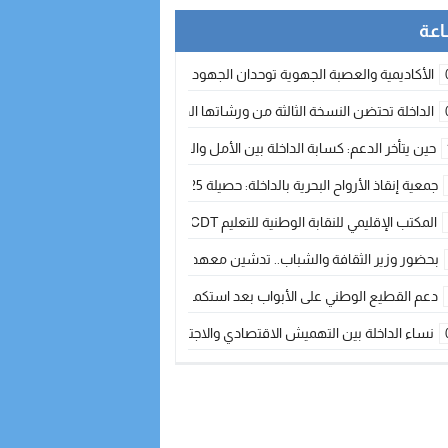
الأكاديمية والعصبة الجهوية توحدان الجهود لتطوير الممارسة الكروية بجهة الد
الداخلة تحتضن النسخة الثالثة من ورشاتها الدولية: تكوين متخصص في التراث الأر
حين يتأخر الدعم: كسابة الداخلة بين الأمل والقلق ؟
جمعية إنقاذ الأرواح البحرية بالداخلة: حصيلة 2025 بين مهام الإنقاذ ومشروع “دار البحار”
المكتب الإقليمي للنقابة الوطنية للتعليم CDT يجتمع مع المدير الإقليمي لمناقشة ملفات جوهرية لنساء ورجال التعليم
بحضور وزير الثقافة والشباب.. تدشين معهد الموسيقى والفنون الكوريغرافية بالداخلة بغلا
دعم القطيع الوطني على الأبواب بعد استكمال الترقيم… الفلاحة المغربية نحو 
نساء الداخلة بين التهميش الاقتصادي والاجتماعي… في المؤسسات الإنتاجية البح
طائرات “لارام” تغيّر مسارها نحو الداخلة بسبب الغبار الكثيف
“مجلس جهة الداخلة وادي الذهب يسلم سيارة إسعاف لدعم مهنيي الصيد التقل
الخطاط ينجا يعطي شارة الانطلاقة… وآسفي تحصد جائزة دوري الكرة الحديدية با