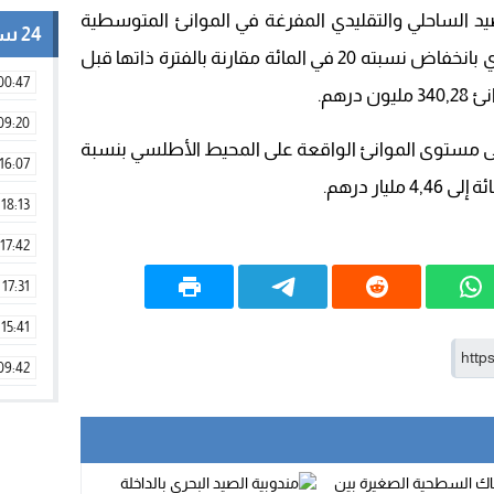
د الساحلي والتقليدي المفرغة في الموانئ المتوسطية
24 ساعة
عند متم يونيو 2024 ما يعادل 7.222 طن أي بانخفاض نسبته 20 في المائة مقارنة بالفترة ذاتها قبل
00:47
رهم.
09:20
ى مستوى الموانئ الواقعة على المحيط الأطلسي بنسبة
16:07
18:13
17:42
17:31
15:41
09:42
11:28
15:51
22:08