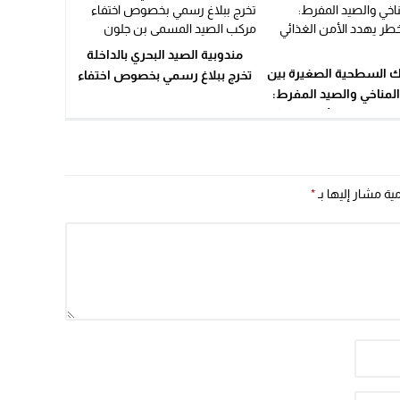
20:25
مندوبية الصيد البحري بالداخلة
14:43
 السطحية الصغيرة بين
تخرج ببلاغ رسمي بخصوص اختفاء
 المناخي والصيد المفرط:
مركب الصيد المسمى بن جلون
20:20
طر يهدد الأمن الغذائي
09:19
العالمي
مية مشار إليها بـ
*