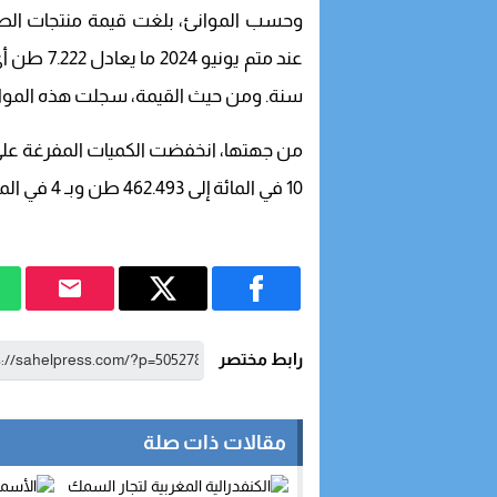
وحسب الموانئ، بلغت قيمة منتجات الصي
سنة. ومن حيث القيمة، سجلت هذه الموانئ 340,28 مليون د
من جهتها، انخفضت الكميات المفرغة عل
10 في المائة إلى 462.493 طن وبـ 4 في المائة إلى 4,46 مليار درهم.
رابط مختصر
مقالات ذات صلة