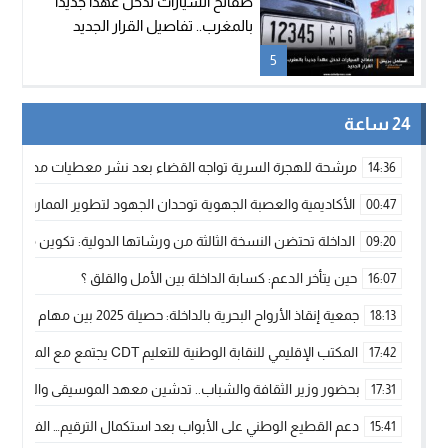
صفائح السيارات تدخل عهداً جديداً
بالمغرب.. تفاصيل القرار الجديد
5
24 ساعة
مرشحة للهجرة السرية تواجه القضاء بعد نشر معطيات مضللة
14:36
الأكاديمية والعصبة الجهوية توحدان الجهود لتطوير الممارسة الك
00:47
الداخلة تحتضن النسخة الثالثة من ورشاتها الدولية: تكوين متخصص 
09:20
حين يتأخر الدعم: كسابة الداخلة بين الأمل والقلق ؟
16:07
جمعية إنقاذ الأرواح البحرية بالداخلة: حصيلة 2025 بين مهام الإنقاذ ومشروع “دار البحار”
18:13
المكتب الإقليمي للنقابة الوطنية للتعليم CDT يجتمع مع المدير الإقليمي لمناقشة ملفات جوهرية لنساء ورجال التعليم
17:42
بحضور وزير الثقافة والشباب.. تدشين معهد الموسيقى والفنون الكوريغرافي
17:31
دعم القطيع الوطني على الأبواب بعد استكمال الترقيم… الفلاحة 
15:41