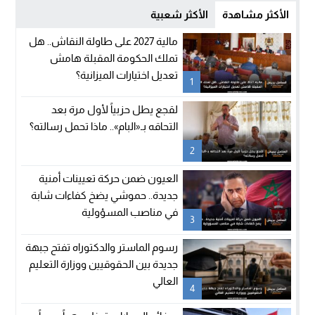
الأكثر مشاهدة
الأكثر شعبية
مالية 2027 على طاولة النقاش.. هل
تملك الحكومة المقبلة هامش
تعديل اختيارات الميزانية؟
1
لقجع يطل حزبياً لأول مرة بعد
التحاقه بـ«البام».. ماذا تحمل رسالته؟
2
العيون ضمن حركة تعيينات أمنية
جديدة.. حموشي يضخ كفاءات شابة
في مناصب المسؤولية
3
رسوم الماستر والدكتوراه تفتح جبهة
جديدة بين الحقوقيين ووزارة التعليم
العالي
4