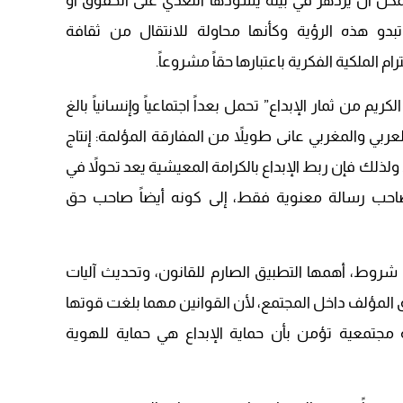
 يمكن أن يزدهر في بيئة يسودها التعدي على الحقوق أو
 تبدو هذه الرؤية وكأنها محاولة للانتقال من ثقافة
م الملكية الفكرية باعتبارها حقاً مشروعاً.
يم من ثمار الإبداع” تحمل بعداً اجتماعياً وإنسانياً بالغ
عربي والمغربي عانى طويلاً من المفارقة المؤلمة: إنتاج
لذلك فإن ربط الإبداع بالكرامة المعيشية يعد تحولاً في
 صاحب رسالة معنوية فقط، إلى كونه أيضاً صاحب حق
ة شروط، أهمها التطبيق الصارم للقانون، وتحديث آليات
وق المؤلف داخل المجتمع، لأن القوانين مهما بلغت قوتها
ة مجتمعية تؤمن بأن حماية الإبداع هي حماية للهوية