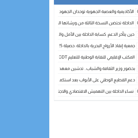
الأكاديمية والعصبة الجهوية توحدان الجهود لتطوير الممارسة الكروية بجهة الد
الداخلة تحتضن النسخة الثالثة من ورشاتها الدولية: تكوين متخصص في التراث الأر
حين يتأخر الدعم: كسابة الداخلة بين الأمل والقلق ؟
جمعية إنقاذ الأرواح البحرية بالداخلة: حصيلة 2025 بين مهام الإنقاذ ومشروع “دار البحار”
المكتب الإقليمي للنقابة الوطنية للتعليم CDT يجتمع مع المدير الإقليمي لمناقشة ملفات جوهرية لنساء ورجال التعليم
بحضور وزير الثقافة والشباب.. تدشين معهد الموسيقى والفنون الكوريغرافية بالداخلة بغلا
دعم القطيع الوطني على الأبواب بعد استكمال الترقيم… الفلاحة المغربية نحو 
نساء الداخلة بين التهميش الاقتصادي والاجتماعي… في المؤسسات الإنتاجية البح
طائرات “لارام” تغيّر مسارها نحو الداخلة بسبب الغبار الكثيف
“مجلس جهة الداخلة وادي الذهب يسلم سيارة إسعاف لدعم مهنيي الصيد التقل
الخطاط ينجا يعطي شارة الانطلاقة… وآسفي تحصد جائزة دوري الكرة الحديدية با
أخنوش يحدد أربع أولويات لمشروع قانون المالية 2026 لمرحلة جديدة من النمو والعدالة الاجتماعية