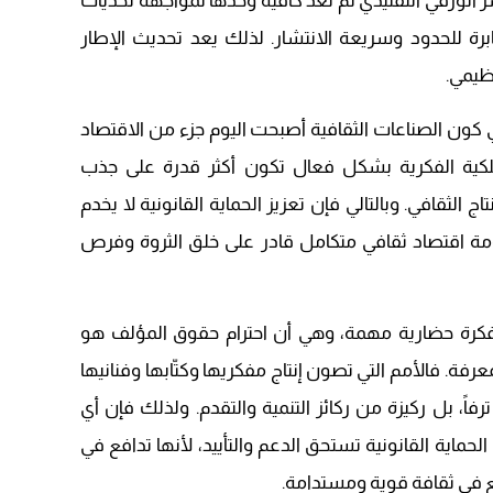
 الورقي التقليدي لم تعد كافية وحدها لمواجهة تحديات
رة للحدود وسريعة الانتشار. لذلك يعد تحديث الإطار
14:43
ظيمي.
20:20
09:19
 كون الصناعات الثقافية أصبحت اليوم جزء من الاقتصاد
ملكية الفكرية بشكل فعال تكون أكثر قدرة على جذب
اج الثقافي. وبالتالي فإن تعزيز الحماية القانونية لا يخدم
ة اقتصاد ثقافي متكامل قادر على خلق الثروة وفرص
كرة حضارية مهمة، وهي أن احترام حقوق المؤلف هو
عرفة. فالأمم التي تصون إنتاج مفكريها وكتّابها وفنانيها
فاً، بل ركيزة من ركائز التنمية والتقدم. ولذلك فإن أي
لحماية القانونية تستحق الدعم والتأييد، لأنها تدافع في
ع في ثقافة قوية ومستدامة.