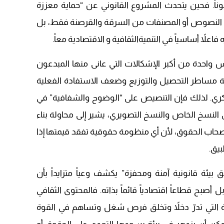
ً مصوناً. فحين يتحدث المشروع القانوني عن “حماية معززة
اية النصوص أو المصنفات من السرقة والقرصنة فقط، بل
ه فاعلاً أساسياً في التنميةالثقافية و الاقتصادية معاً.
 واحدة من أكبر الإشكالات التي عانى منها المبدعون
ية مساطر التحصيل والتوزيع وضعف الاستفادة الفعلية
لفكري. لذلك فإن التنصيص على “الوضوح والشفافية” في
النسخ الخاص والنسخ التصويري، يشير إلى محاولة بناء
أصحاب الحقوق، لأن أي منظومة حقوقية تفقد قيمتها إذا
يق.
يئة قانونية آمنة ومحفزة” يكشف وعياً متزايداً بأن
 بل أصبح قطاعاً اقتصادياً قائماً بذاته. فالمحتوى الثقافي
ة التي تدرّ دخلاً وتخلق فرص شغل وتساهم في القوة