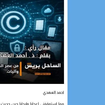
احمد العهدي
مما استوقفني إعجابا وإيجابا حين حديث