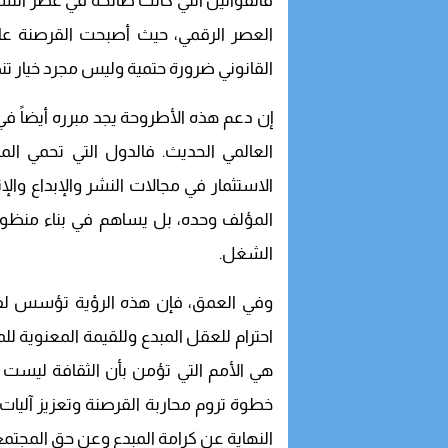
فالقوانين التي كانت صالحة في عصر النشر
العصر الرقمي، حيث أصبحت القرصنة عاب
القانوني ضرورة حتمية وليس مجرد خيار تن
إن دعم هذه الأطروحة يجد مبرره أيضاً في
العالمي الحديث. فالدول التي تحمي ال
الاستثمار في مجالات النشر والإبداع والإنت
المؤلف وحده، بل يساهم في بناء منظوم
الشغل.
وفي العمق، فإن هذه الرؤية تؤسس لف
احترام للعقل المبدع وللقيمة المعنوية للم
هي الأمم التي تؤمن بأن الثقافة ليست تر
خطوة تروم محاربة القرصنة وتعزيز آليات ا
النهاية عن كرامة المبدع وعن حق المجتم