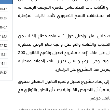
 الآليات ذات الصلةبتنامي ظاهرة القرصنة الرقمية انه
00:47
م مستحقات النسخ التصويري كأحد الآليات المؤطرة
09:20
16:07
، خلال لقاء تواصلي حول “استفادة قطاع الكتاب من
18:13
لشباب والثقافة والتواصل واعية تمام الوعي بخطورة
17:42
ظاهرة القرصنة الرقمية، ما جعلها تشتغل على ملف “إعداد مشروع تعديل وتتميم القانون 2.00
17:31
رة، وهي تروم وتتغيى تعزيز آليات الحماية ومحاربة
15:41
 يعرض هذا المشروع على البرلمان.
09:42
ة إلى إعداد مشروع تعديل وتتميم القانون المتعلق بحقوق
11:28
سمياً بأن النصوص القانونية يجب أن تتطور بالتوازي مع
15:51
يقاع مرتفع.
22:08
20:25