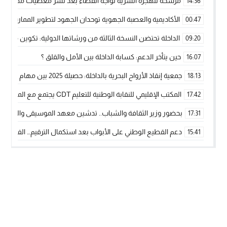
مرشحة للهجرة السرية تواجه القضاء بعد نشر معطيات مضللة
14:36
الأكاديمية والعصبة الجهوية توحدان الجهود لتطوير الممارسة الك
00:47
الداخلة تحتضن النسخة الثالثة من ورشاتها الدولية: تكوين متخصص 
09:20
حين يتأخر الدعم: كسابة الداخلة بين الأمل والقلق ؟
16:07
جمعية إنقاذ الأرواح البحرية بالداخلة: حصيلة 2025 بين مهام الإنقاذ ومشروع “دار البحار”
18:13
المكتب الإقليمي للنقابة الوطنية للتعليم CDT يجتمع مع المدير الإقليمي لمناقشة ملفات جوهرية لنساء ورجال التعليم
17:42
بحضور وزير الثقافة والشباب.. تدشين معهد الموسيقى والفنون الكوريغرافي
17:31
دعم القطيع الوطني على الأبواب بعد استكمال الترقيم… الفلاحة 
15:41
نساء الداخلة بين التهميش الاقتصادي والاجتماعي… في المؤسسات ا
09:42
طائرات “لارام” تغيّر مسارها نحو الداخلة بسبب الغبار الكثيف
11:28
“مجلس جهة الداخلة وادي الذهب يسلم سيارة إسعاف لدعم مهنيي
15:51
الخطاط ينجا يعطي شارة الانطلاقة… وآسفي تحصد جائزة دوري الكر
22:08
أخنوش يحدد أربع أولويات لمشروع قانون المالية 2026 لمرحلة جديدة من النمو والعدالة الاجتماعية
20:25