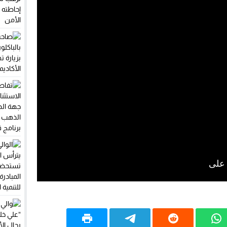
رار» والتحاقه بالاستقلال.. أمبارك حمية يستقيل من البرلمان والمحكمة ال
بات تنتظر استئناف الحوار
ك محمد السادس في تنصيب رئيس كولومبيا الجديد