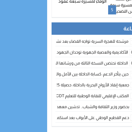
الوفاء لمسيرة سبعة عقود
من التضحيات
5
مرشحة للهجرة السرية تواجه القضاء بعد نشر معطيات مضللة
الأكاديمية والعصبة الجهوية توحدان الجهود لتطوير الممارسة الكروية بجهة الد
الداخلة تحتضن النسخة الثالثة من ورشاتها الدولية: تكوين متخصص في التراث الأر
حين يتأخر الدعم: كسابة الداخلة بين الأمل والقلق ؟
جمعية إنقاذ الأرواح البحرية بالداخلة: حصيلة 2025 بين مهام الإنقاذ ومشروع “دار البحار”
المكتب الإقليمي للنقابة الوطنية للتعليم CDT يجتمع مع المدير الإقليمي لمناقشة ملفات جوهرية لنساء ورجال التعليم
بحضور وزير الثقافة والشباب.. تدشين معهد الموسيقى والفنون الكوريغرافية بالداخلة بغلا
دعم القطيع الوطني على الأبواب بعد استكمال الترقيم… الفلاحة المغربية نحو 
نساء الداخلة بين التهميش الاقتصادي والاجتماعي… في المؤسسات الإنتاجية البح