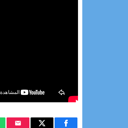
15:29
بعد مغادرته «الأح
11:54
«جيل زد 212» ينفي الدعوة إلى أي احتجاجات ويحذر من بلاغات ومنشورات مفبركة
11:18
السكوري يوضح مصير القانون 24.19.. والنقا
11:04
بوريطة يمثل المل