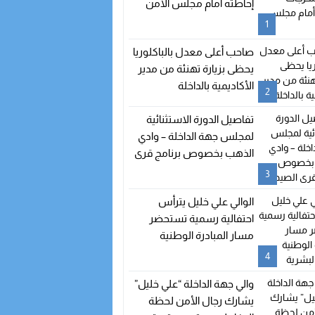
إحاطته أمام مجلس الأمن
دستورية تعلن شغور مقعده
1
صاحب أعلى معدل بالباكلوريا
يحظى بزيارة تهنئة من مدير
الأكاديمية بالداخلة
2
تفاصيل الدورة الاستثنائية
لمجلس جهة الداخلة – وادي
الذهب بخصوص برنامج قرى
الصيد
3
الوالي علي خليل يترأس
احتفالية رسمية تستحضر
مسار المبادرة الوطنية
للتنمية البشرية
4
والي جهة الداخلة “علي خليل”
يشارك رجال الأمن لحظة