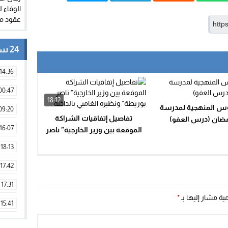
24 ساعة
14:36
00:47
18:12
وس المنهجية لمدرسة
09:20
تفاصيل إتفاقيات الشراكة
ضان (درس العفو)
16:07
الموقعة بين وزير الخارجية” ناصر
بوريطة” ونظيره الغامبي بالداخلة
18:13
17:42
17:31
مية مشار إليها بـ
*
15:41
09:42