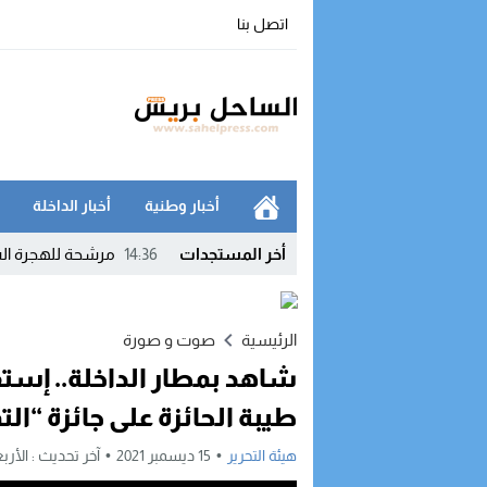
اتصل بنا
أخبار وطنية
أخبار الداخلة
أخر المستجدات
14:36
مرشحة للهجرة الس
11:55
تحول دبلوماسي لاف
10:45
صفائح السيارات تدخ
الرئيسية
صوت و صورة
شاهد بمطار الداخلة.. إست
07:41
البنك الدولي: التك
طيبة الحائزة على جائزة “الت
23:35
اتصالات المغرب تن
هيئة التحرير
15 ديسمبر 2021
آخر تحديث :
الأربعاء, 15 ديسمبر, 
18:45
مدريد تصعّد ضد روم