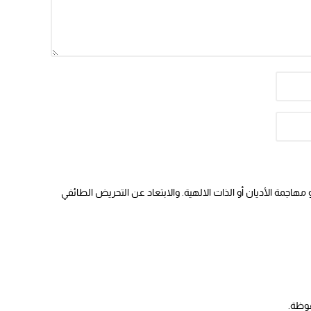
11:28
15:51
22:08
20:25
14:43
20:20
هاجمة الأديان أو الذات الالهية. والابتعاد عن التحريض الطائفي