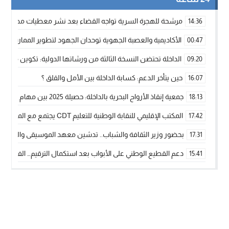
مرشحة للهجرة السرية تواجه القضاء بعد نشر معطيات مضللة
14:36
الأكاديمية والعصبة الجهوية توحدان الجهود لتطوير الممارسة الك
00:47
الداخلة تحتضن النسخة الثالثة من ورشاتها الدولية: تكوين متخصص 
09:20
حين يتأخر الدعم: كسابة الداخلة بين الأمل والقلق ؟
16:07
جمعية إنقاذ الأرواح البحرية بالداخلة: حصيلة 2025 بين مهام الإنقاذ ومشروع “دار البحار”
18:13
المكتب الإقليمي للنقابة الوطنية للتعليم CDT يجتمع مع المدير الإقليمي لمناقشة ملفات جوهرية لنساء ورجال التعليم
17:42
بحضور وزير الثقافة والشباب.. تدشين معهد الموسيقى والفنون الكوريغرافي
17:31
دعم القطيع الوطني على الأبواب بعد استكمال الترقيم… الفلاحة 
15:41
نساء الداخلة بين التهميش الاقتصادي والاجتماعي… في المؤسسات ا
09:42
طائرات “لارام” تغيّر مسارها نحو الداخلة بسبب الغبار الكثيف
11:28
“مجلس جهة الداخلة وادي الذهب يسلم سيارة إسعاف لدعم مهنيي
15:51
الخطاط ينجا يعطي شارة الانطلاقة… وآسفي تحصد جائزة دوري الكر