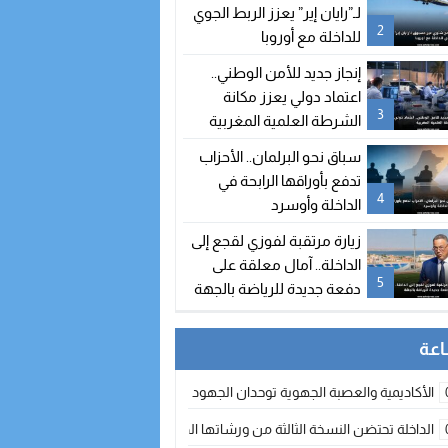
لـ”رايان إير” يعزز الربط الجوي
2
للداخلة مع أوروبا
إنجاز جديد للأمن الوطني..
اعتماد دولي يعزز مكانة
3
الشرطة العلمية المغربية
سباق نحو البرلمان.. الأحزاب
تدفع بأوراقها الرابحة في
4
الداخلة وأوسرد
زيارة مرتقبة لفوزي لقجع إلى
الداخلة.. آمال معلقة على
5
دفعة جديدة للرياضة بالجهة
الأكاديمية والعصبة الجهوية توحدان الجهود لتطوير الممارسة الكروية بجهة الد
الداخلة تحتضن النسخة الثالثة من ورشاتها الدولية: تكوين متخصص في التراث الأر