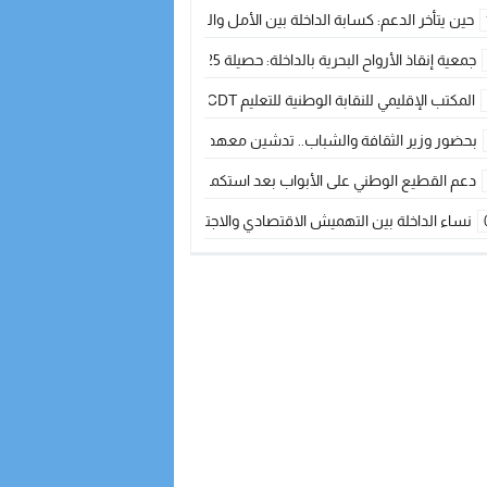
حين يتأخر الدعم: كسابة الداخلة بين الأمل والقلق ؟
جمعية إنقاذ الأرواح البحرية بالداخلة: حصيلة 2025 بين مهام الإنقاذ ومشروع “دار البحار”
المكتب الإقليمي للنقابة الوطنية للتعليم CDT يجتمع مع المدير الإقليمي لمناقشة ملفات جوهرية لنساء ورجال التعليم
بحضور وزير الثقافة والشباب.. تدشين معهد الموسيقى والفنون الكوريغرافية بالداخلة بغلا
دعم القطيع الوطني على الأبواب بعد استكمال الترقيم… الفلاحة المغربية نحو 
نساء الداخلة بين التهميش الاقتصادي والاجتماعي… في المؤسسات الإنتاجية البح
طائرات “لارام” تغيّر مسارها نحو الداخلة بسبب الغبار الكثيف
“مجلس جهة الداخلة وادي الذهب يسلم سيارة إسعاف لدعم مهنيي الصيد التقل
الخطاط ينجا يعطي شارة الانطلاقة… وآسفي تحصد جائزة دوري الكرة الحديدية با
أخنوش يحدد أربع أولويات لمشروع قانون المالية 2026 لمرحلة جديدة من النمو والعدالة الاجتماعية
اجتماع أمني رفيع المستوى: استراتيجية استباقية لتعزيز أمن المملكة
في ذكرى عيد العرش.. الخطاط ينجا يُشيد بالإشعاع التنموي للأقاليم الجنوبية بف