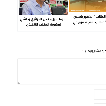
الطالب “الدكتور ياسين
الفيفا تقبل طعن الجزائري زطشي
رشيد” تطالب بفتح تحقيق في
لعضوية المكتب التنفيذي
وملابسات وفاة ابنها؟
مية مشار إليها بـ
*