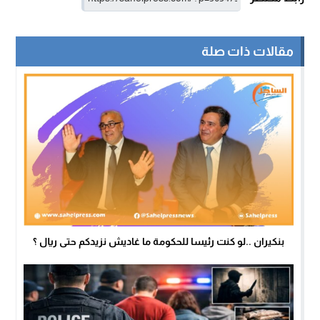
مقالات ذات صلة
بنكيران ..لو كنت رئيسا للحكومة ما غاديش نزيدكم حتى ريال ؟