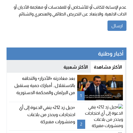
عدم الإساءة للكاتب أو للأشخاص أو للمقدسات أو مهاجمة الأديان أو
الذات الالهية. والابتعاد عن التحريض الطائفي والعنصري والشتائم.
أخبار وطنية
الأكثر مشاهدة
الأكثر شعبية
بعد مغادرته «الأحرار» والتحاقه
بالاستقلال.. أمبارك حمية يستقيل
من البرلمان والمحكمة الدستورية
1
تعلن شغور مقعده
«جيل زد 212» ينفي الدعوة إلى أي
احتجاجات ويحذر من بلاغات
ومنشورات مفبركة
2