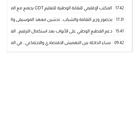
المكتب الإقليمي للنقابة الوطنية للتعليم CDT يجتمع مع المدير الإقليمي لمناقشة ملفات جوهرية لنساء ورجال التعليم
17:42
بحضور وزير الثقافة والشباب.. تدشين معهد الموسيقى والفنون الكوريغرافي
17:31
دعم القطيع الوطني على الأبواب بعد استكمال الترقيم… الفلاحة 
15:41
نساء الداخلة بين التهميش الاقتصادي والاجتماعي… في المؤسسات ا
09:42
طائرات “لارام” تغيّر مسارها نحو الداخلة بسبب الغبار الكثيف
11:28
“مجلس جهة الداخلة وادي الذهب يسلم سيارة إسعاف لدعم مهنيي
15:51
الخطاط ينجا يعطي شارة الانطلاقة… وآسفي تحصد جائزة دوري الكر
22:08
أخنوش يحدد أربع أولويات لمشروع قانون المالية 2026 لمرحلة جديدة من النمو والعدالة الاجتماعية
20:25
اجتماع أمني رفيع المستوى: استراتيجية استباقية لتعزيز أمن المملك
14:43
في ذكرى عيد العرش.. الخطاط ينجا يُشيد بالإشعاع التنموي للأقالي
20:20
🥋🔥 بطل من الداخلة يتوج بلقب عالمي في الصين ويكتب فصلاً جديد
09:19