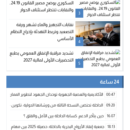
السكوري يوضح مصير القانون 24.19..
والنقابات تنتظر استئناف الحوار
3
نقابات التجهيز والماء تشهر ورقة
التصعيد وتربط التهدئة بإخراج النظام
الأساسي
4
تشديد مراقبة الإنفاق العمومي يطبع
التحضيرات الأولى لمالية 2027
5
24 ساعة
الأكاديمية والعصبة الجهوية توحدان الجهود لتطوير الممارسة الك
00:47
الداخلة تحتضن النسخة الثالثة من ورشاتها الدولية: تكوين متخصص 
09:20
حين يتأخر الدعم: كسابة الداخلة بين الأمل والقلق ؟
16:07
جمعية إنقاذ الأرواح البحرية بالداخلة: حصيلة 2025 بين مهام الإنقاذ ومشروع “دار البحار”
18:13