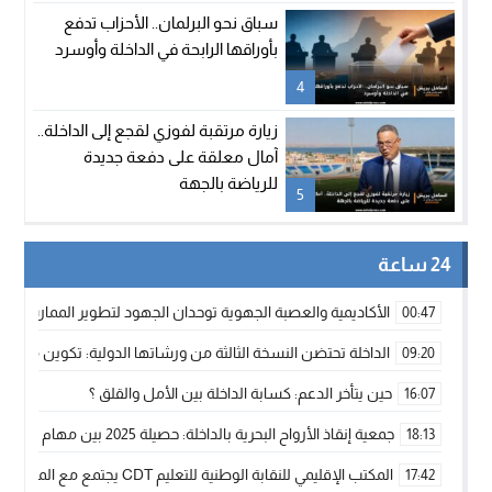
سباق نحو البرلمان.. الأحزاب تدفع
بأوراقها الرابحة في الداخلة وأوسرد
4
زيارة مرتقبة لفوزي لقجع إلى الداخلة..
آمال معلقة على دفعة جديدة
للرياضة بالجهة
5
24 ساعة
الأكاديمية والعصبة الجهوية توحدان الجهود لتطوير الممارسة الك
00:47
الداخلة تحتضن النسخة الثالثة من ورشاتها الدولية: تكوين متخصص 
09:20
حين يتأخر الدعم: كسابة الداخلة بين الأمل والقلق ؟
16:07
جمعية إنقاذ الأرواح البحرية بالداخلة: حصيلة 2025 بين مهام الإنقاذ ومشروع “دار البحار”
18:13
المكتب الإقليمي للنقابة الوطنية للتعليم CDT يجتمع مع المدير الإقليمي لمناقشة ملفات جوهرية لنساء ورجال التعليم
17:42