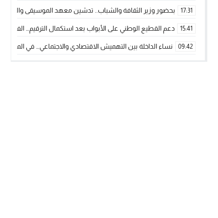
بحضور وزير الثقافة والشباب.. تدشين معهد الموسيقى والفنون الكوريغرافي
17:31
دعم القطيع الوطني على الأبواب بعد استكمال الترقيم… الفلاحة 
15:41
نساء الداخلة بين التهميش الاقتصادي والاجتماعي… في المؤسسات ا
09:42
طائرات “لارام” تغيّر مسارها نحو الداخلة بسبب الغبار الكثيف
11:28
“مجلس جهة الداخلة وادي الذهب يسلم سيارة إسعاف لدعم مهنيي
15:51
الخطاط ينجا يعطي شارة الانطلاقة… وآسفي تحصد جائزة دوري الكر
22:08
أخنوش يحدد أربع أولويات لمشروع قانون المالية 2026 لمرحلة جديدة من النمو والعدالة الاجتماعية
20:25
اجتماع أمني رفيع المستوى: استراتيجية استباقية لتعزيز أمن المملك
14:43
في ذكرى عيد العرش.. الخطاط ينجا يُشيد بالإشعاع التنموي للأقالي
20:20
🥋🔥 بطل من الداخلة يتوج بلقب عالمي في الصين ويكتب فصلاً جديد
09:19
جريدة الساحل بريس
© 2026 جميع الحقوق محفوظة.
تصميم
مجلة الووردبريس